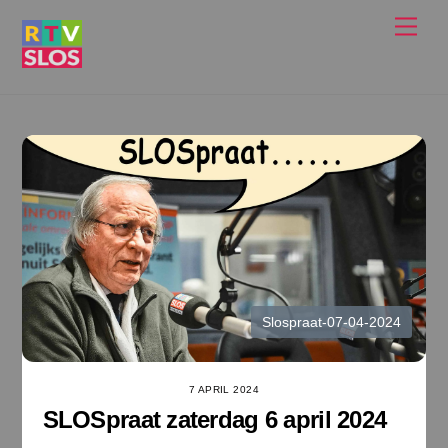
Ga
Men
naar
de
inhoud
Slospraat-07-04-2024
7 APRIL 2024
SLOSpraat zaterdag 6 april 2024