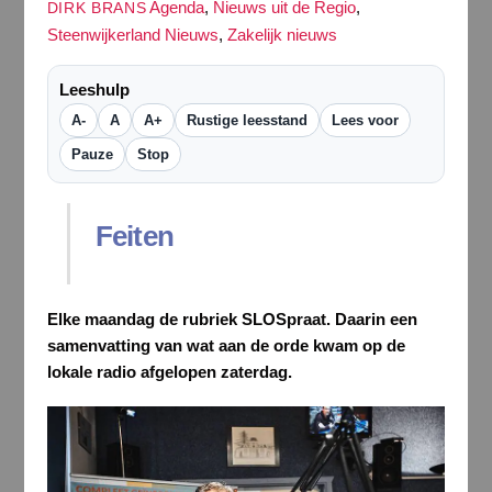
Agenda
,
Nieuws uit de Regio
,
DIRK BRANS
Steenwijkerland Nieuws
,
Zakelijk nieuws
Leeshulp
A-
A
A+
Rustige leesstand
Lees voor
Pauze
Stop
Feiten
Elke maandag de rubriek SLOSpraat. Daarin een
samenvatting van wat aan de orde kwam op de
lokale radio afgelopen zaterdag.