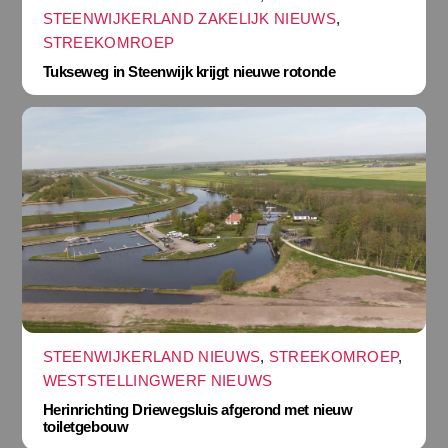
STEENWIJKERLAND ZAKELIJK NIEUWS
,
STREEKOMROEP
Tukseweg in Steenwijk krijgt nieuwe rotonde
STEENWIJKERLAND NIEUWS
,
STREEKOMROEP
,
WESTSTELLINGWERF NIEUWS
Herinrichting Driewegsluis afgerond met nieuw
toiletgebouw