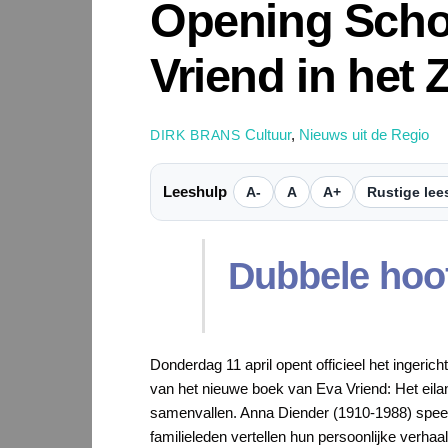
Opening Schok
Vriend in he
Cultuur
,
Nieuws uit de Regio
DIRK BRANS
Leeshulp
A-
A
A+
Rustige lee
Dubbele hoo
Donderdag 11 april opent officieel het ingeri
van het nieuwe boek van Eva Vriend: Het eila
samenvallen. Anna Diender (1910-1988) speelt 
familieleden vertellen hun persoonlijke verh