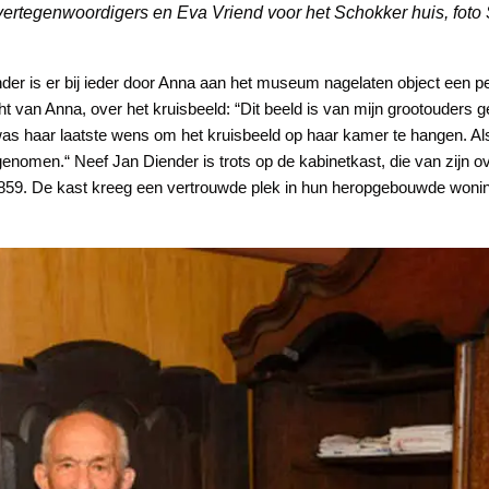
rtegenwoordigers en Eva Vriend voor het Schokker huis, foto 
er is er bij ieder door Anna aan het museum nagelaten object een pers
t van Anna, over het kruisbeeld: “Dit beeld is van mijn grootouders g
 was haar laatste wens om het kruisbeeld op haar kamer te hangen. Al
nomen.“ Neef Jan Diender is trots op de kabinetkast, die van zijn o
1859. De kast kreeg een vertrouwde plek in hun heropgebouwde wonin