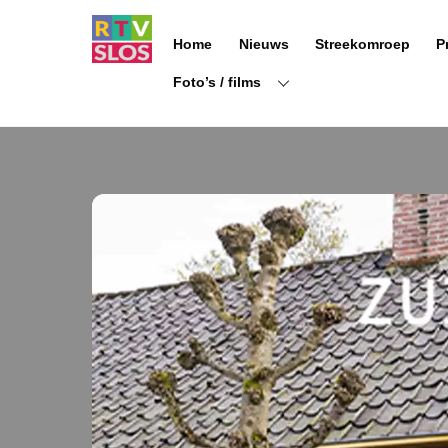
Ga
naar
Home
Nieuws
Streekomroep
P
de
inhoud
Foto’s / films