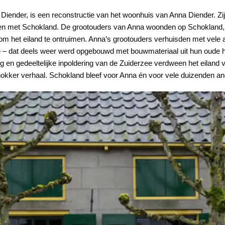
Diender, is een reconstructie van het woonhuis van Anna Diender. Zij
nden met Schokland. De grootouders van Anna woonden op Schokland, 
t om het eiland te ontruimen. Anna’s grootouders verhuisden met ve
pe – dat deels weer werd opgebouwd met bouwmateriaal uit hun oude 
g en gedeeltelijke inpoldering van de Zuiderzee verdween het eiland 
hokker verhaal. Schokland bleef voor Anna én voor vele duizenden an