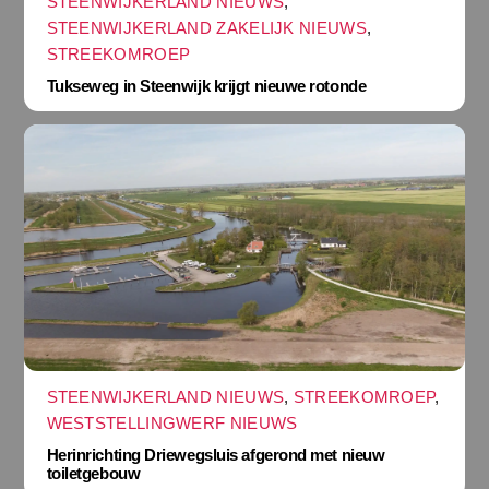
STEENWIJKERLAND NIEUWS
,
STEENWIJKERLAND ZAKELIJK NIEUWS
,
STREEKOMROEP
Tukseweg in Steenwijk krijgt nieuwe rotonde
STEENWIJKERLAND NIEUWS
,
STREEKOMROEP
,
WESTSTELLINGWERF NIEUWS
Herinrichting Driewegsluis afgerond met nieuw
toiletgebouw