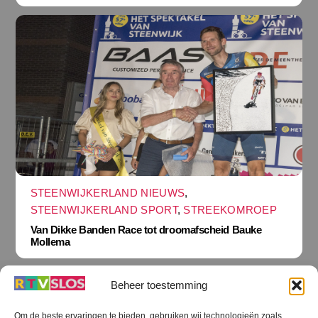
STEENWIJKERLAND NIEUWS
,
STEENWIJKERLAND SPORT
,
STREEKOMROEP
Van Dikke Banden Race tot droomafscheid Bauke
Mollema
Beheer toestemming
Om de beste ervaringen te bieden, gebruiken wij technologieën zoals