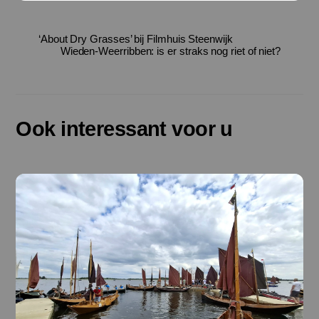
‘About Dry Grasses’ bij Filmhuis Steenwijk
Wieden-Weerribben: is er straks nog riet of niet?
Ook interessant voor u