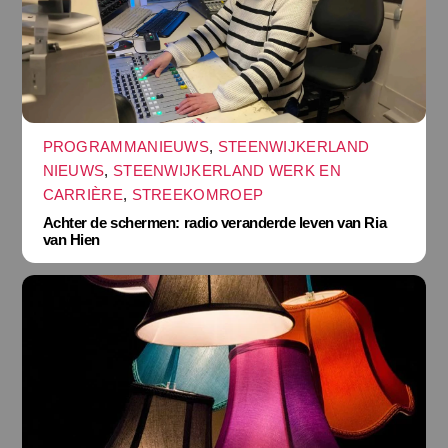
PROGRAMMANIEUWS
,
STEENWIJKERLAND
NIEUWS
,
STEENWIJKERLAND WERK EN
CARRIÈRE
,
STREEKOMROEP
Achter de schermen: radio veranderde leven van Ria
van Hien