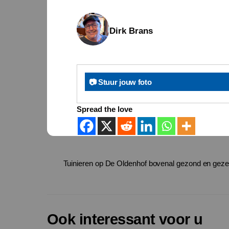
Dirk Brans
📷 Stuur jouw foto
Spread the love
Tuinieren op De Oldenhof bovenal gezond en gezel
Ook interessant voor u