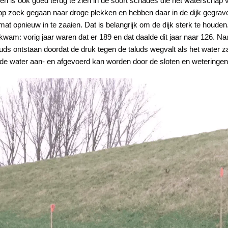
ben is ook goed terug te zien in de soort schades die het waterschap 
 op zoek gegaan naar droge plekken en hebben daar in de dijk gegrave
mat opnieuw in te zaaien. Dat is belangrijk om de dijk sterk te houd
am: vorig jaar waren dat er 189 en dat daalde dit jaar naar 126. Naa
luds ontstaan doordat de druk tegen de taluds wegvalt als het water
ende water aan- en afgevoerd kan worden door de sloten en weteringen