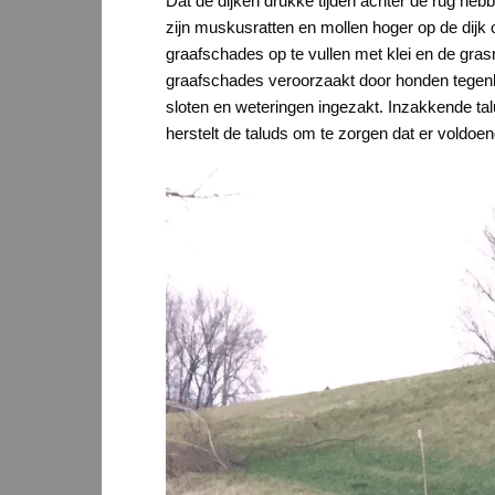
Dat de dijken drukke tijden achter de rug heb
zijn muskusratten en mollen hoger op de dijk
graafschades op te vullen met klei en de gras
graafschades veroorzaakt door honden tegenkw
sloten en weteringen ingezakt. Inzakkende ta
herstelt de taluds om te zorgen dat er voldo