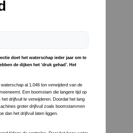
d
ectie doet het waterschap ieder jaar om te
bben de dijken het ‘druk gehad’. Het
t waterschap al 1.046 ton verwijderd van de
er meeneemt. Een boomstam die langere tijd op
het drijfvuil te verwijderen. Doordat het lang
 machines groter drijfvuil zoals boomstammen
dan het drijfvuil laten liggen.