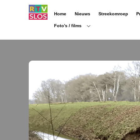
Ga
naar
Home
Nieuws
Streekomroep
P
de
inhoud
Foto’s / films