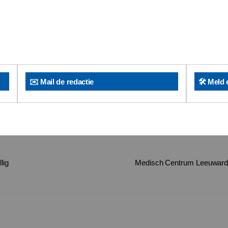
✉️ Mail de redactie
🛠️ Meld 
lig
Medisch Centrum Leeuwarden