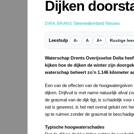
Dijken doorst
Steenwijkerland Nieuws
DIRK BRANS
Leeshulp
A-
A
A+
Rustige lee
Waterschap Drents Overijsselse Delta heeft
kijken hoe de dijken de winter zijn doorg
waterschap beheert zo’n 1.146 kilometer aa
Een van de effecten van de hoogwatergolven afg
dijken. Drijfvuil is met name natuurlijk afva
de grasmat van de dijk ligt, is schadelijk voor
nat is geweest, is het niet overal gelukt om 
op te ruimen zonder de grasmat te beschadigen.
Typische hoogwaterschades