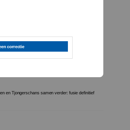
een correctie
 en Tjongerschans samen verder: fusie definitief