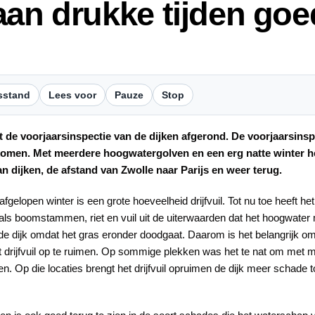
aan drukke tijden goe
sstand
Lees voor
Pauze
Stop
 de voorjaarsinspectie van de dijken afgerond. De voorjaarsinsp
ekomen. Met meerdere hoogwatergolven en een erg natte winter he
n dijken, de afstand van Zwolle naar Parijs en weer terug.
elopen winter is een grote hoeveelheid drijfvuil. Tot nu toe heeft he
l zoals boomstammen, riet en vuil uit de uiterwaarden dat het hoogwat
 de dijk omdat het gras eronder doodgaat. Daarom is het belangrijk om 
het drijfvuil op te ruimen. Op sommige plekken was het te nat om met
 Op die locaties brengt het drijfvuil opruimen de dijk meer schade toe 