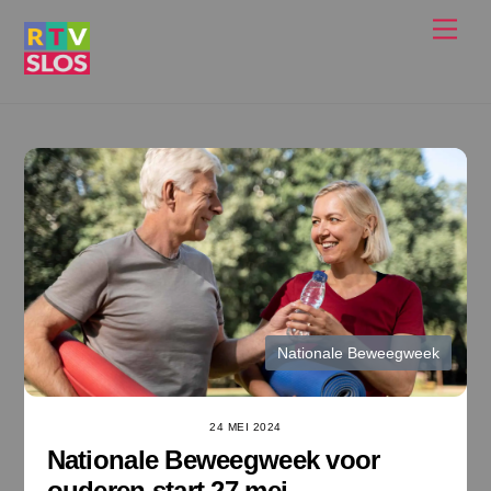
Ga
Men
naar
de
inhoud
Nationale Beweegweek
24 MEI 2024
Nationale Beweegweek voor
ouderen start 27 mei