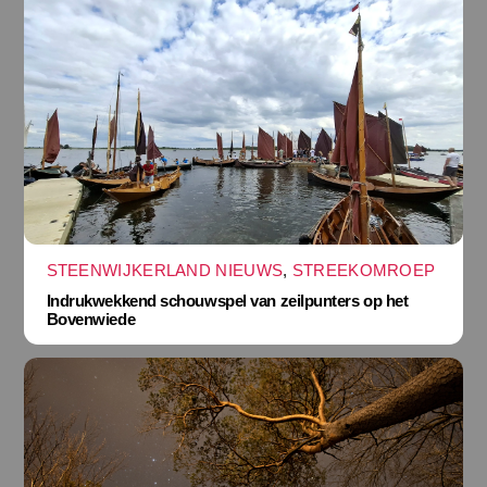
STEENWIJKERLAND NIEUWS
,
STREEKOMROEP
Indrukwekkend schouwspel van zeilpunters op het
Bovenwiede