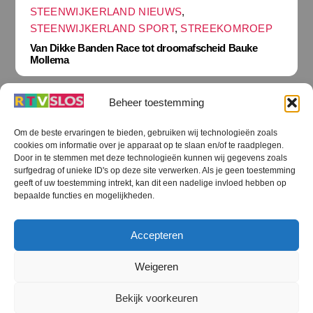
STEENWIJKERLAND NIEUWS
,
STEENWIJKERLAND SPORT
,
STREEKOMROEP
Van Dikke Banden Race tot droomafscheid Bauke
Mollema
Beheer toestemming
Om de beste ervaringen te bieden, gebruiken wij technologieën zoals
cookies om informatie over je apparaat op te slaan en/of te raadplegen.
Terug
Door in te stemmen met deze technologieën kunnen wij gegevens zoals
naar
boven
surfgedrag of unieke ID's op deze site verwerken. Als je geen toestemming
geeft of uw toestemming intrekt, kan dit een nadelige invloed hebben op
RTV SLOS
bepaalde functies en mogelijkheden.
Colofon
Klachten
Privacy verklaring
Disclaimer
Accepteren
Voorwaarden WiFi
RTV SLOS ANBI
Contact
Cookiebeleid (EU)
Terms and Conditions
Weigeren
©
RTV SLOS
2026
Bekijk voorkeuren
All Rights Reserved.