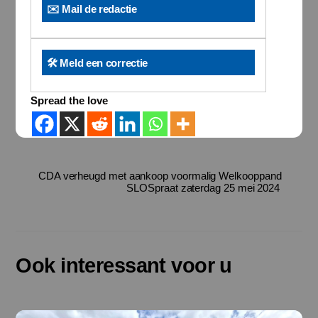
✉️ Mail de redactie
🛠️ Meld een correctie
Spread the love
CDA verheugd met aankoop voormalig Welkooppand
SLOSpraat zaterdag 25 mei 2024
Ook interessant voor u