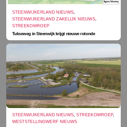
STEENWIJKERLAND NIEUWS
,
STEENWIJKERLAND ZAKELIJK NIEUWS
,
STREEKOMROEP
Tukseweg in Steenwijk krijgt nieuwe rotonde
STEENWIJKERLAND NIEUWS
,
STREEKOMROEP
,
WESTSTELLINGWERF NIEUWS