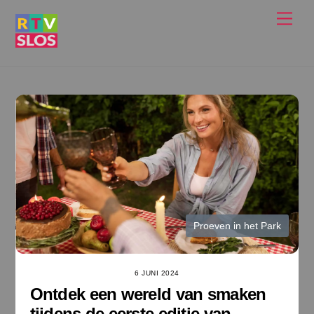
Ga
Men
naar
de
inhoud
Proeven in het Park
6 JUNI 2024
Ontdek een wereld van smaken
tijdens de eerste editie van