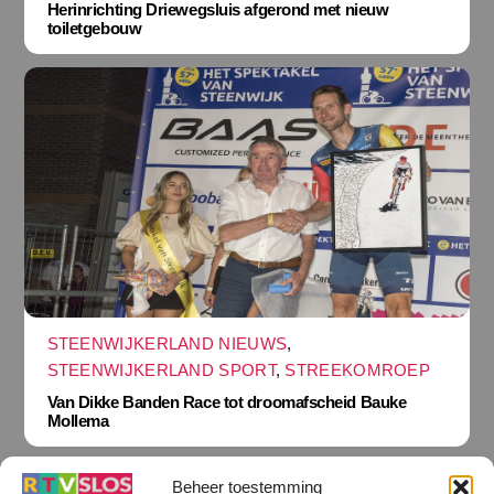
Herinrichting Driewegsluis afgerond met nieuw
toiletgebouw
STEENWIJKERLAND NIEUWS
,
STEENWIJKERLAND SPORT
,
STREEKOMROEP
Van Dikke Banden Race tot droomafscheid Bauke
Mollema
Beheer toestemming