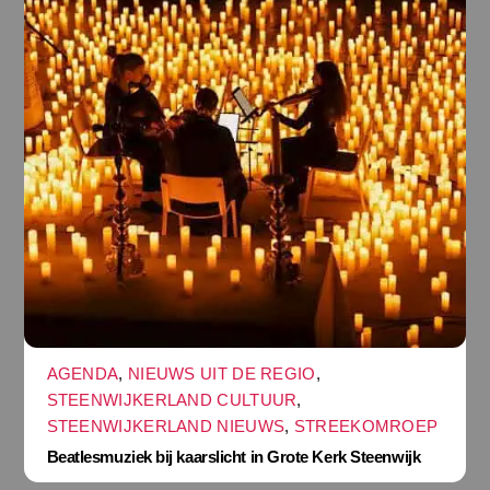
AGENDA
,
NIEUWS UIT DE REGIO
,
STEENWIJKERLAND CULTUUR
,
STEENWIJKERLAND NIEUWS
,
STREEKOMROEP
Beatlesmuziek bij kaarslicht in Grote Kerk Steenwijk