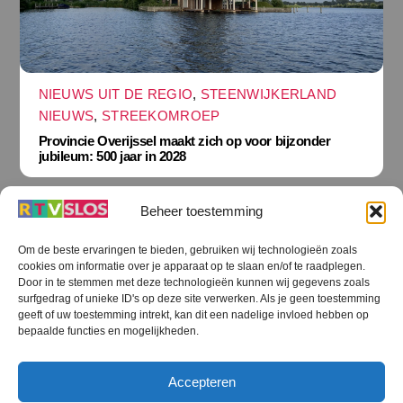
NIEUWS UIT DE REGIO
,
STEENWIJKERLAND
NIEUWS
,
STREEKOMROEP
Provincie Overijssel maakt zich op voor bijzonder
jubileum: 500 jaar in 2028
Beheer toestemming
Om de beste ervaringen te bieden, gebruiken wij technologieën zoals
cookies om informatie over je apparaat op te slaan en/of te raadplegen.
Terug
Door in te stemmen met deze technologieën kunnen wij gegevens zoals
naar
boven
surfgedrag of unieke ID's op deze site verwerken. Als je geen toestemming
geeft of uw toestemming intrekt, kan dit een nadelige invloed hebben op
RTV SLOS
bepaalde functies en mogelijkheden.
Colofon
Klachten
Privacy verklaring
Disclaimer
Accepteren
Voorwaarden WiFi
RTV SLOS ANBI
Contact