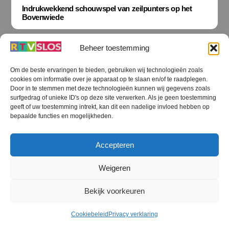
Indrukwekkend schouwspel van zeilpunters op het
Bovenwiede
Beheer toestemming
Om de beste ervaringen te bieden, gebruiken wij technologieën zoals
cookies om informatie over je apparaat op te slaan en/of te raadplegen.
Terug
Door in te stemmen met deze technologieën kunnen wij gegevens zoals
naar
boven
surfgedrag of unieke ID's op deze site verwerken. Als je geen toestemming
geeft of uw toestemming intrekt, kan dit een nadelige invloed hebben op
RTV SLOS
bepaalde functies en mogelijkheden.
Colofon
Klachten
Privacy verklaring
Disclaimer
Accepteren
Voorwaarden WiFi
RTV SLOS ANBI
Contact
Cookiebeleid (EU)
Terms and Conditions
Weigeren
©
RTV SLOS
2026
Bekijk voorkeuren
All Rights Reserved.
Designed by Dirk Brans
Cookiebeleid
Privacy verklaring