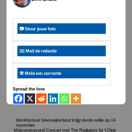
📷 Stuur jouw foto
✉️ Mail de redactie
🛠️ Meld een correctie
Spread the love
Werkfestival Steenwijkerland krijgt derde editie op 14
november
Midzomeravond Concert met The Radiators bij ’t Olde