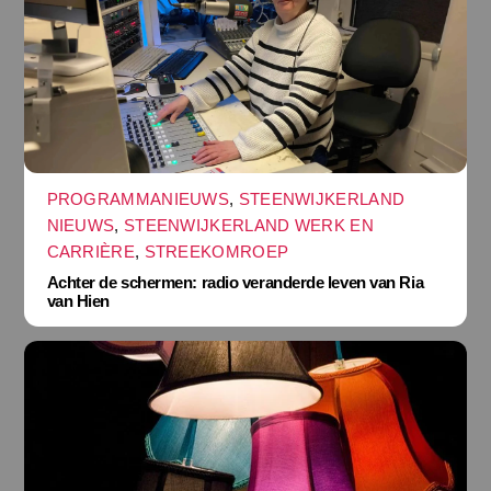
PROGRAMMANIEUWS
,
STEENWIJKERLAND
NIEUWS
,
STEENWIJKERLAND WERK EN
CARRIÈRE
,
STREEKOMROEP
Achter de schermen: radio veranderde leven van Ria
van Hien