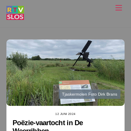
Ga
Men
naar
de
inhoud
Tjaskermolen Foto Dirk Brans
12 JUNI 2024
Poëzie-vaartocht in De
Weerribben