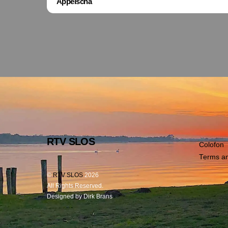
Appelscha
RTV SLOS
Colofon
Terms an
©
RTV SLOS
2026
All Rights Reserved.
Designed by Dirk Brans