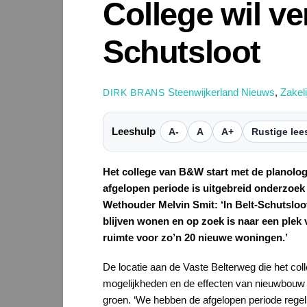
College wil v
Schutsloot
Steenwijkerland Nieuws
,
Zakel
DIRK BRANS
Leeshulp
A-
A
A+
Rustige lee
Het college van B&W start met de planolo
afgelopen periode is uitgebreid onderzoek
Wethouder Melvin Smit: ‘In Belt-Schutsloot
blijven wonen en op zoek is naar een plek 
ruimte voor zo’n 20 nieuwe woningen.’
De locatie aan de Vaste Belterweg die het coll
mogelijkheden en de effecten van nieuwbouw o
groen. ‘We hebben de afgelopen periode rege