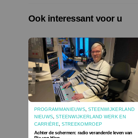
Ook interessant voor u
PROGRAMMANIEUWS
,
STEENWIJKERLAND
NIEUWS
,
STEENWIJKERLAND WERK EN
CARRIÈRE
,
STREEKOMROEP
Achter de schermen: radio veranderde leven van
Ria van Hien