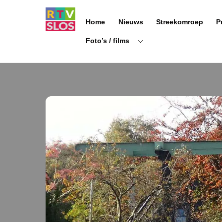
Ga
naar
Home
Nieuws
Streekomroep
P
de
inhoud
Foto’s / films