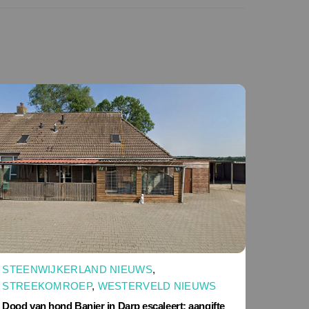
STEENWIJKERLAND NIEUWS
,
STREEKOMROEP
,
WESTERVELD NIEUWS
Dood van hond Banjer in Darp escaleert: aangifte