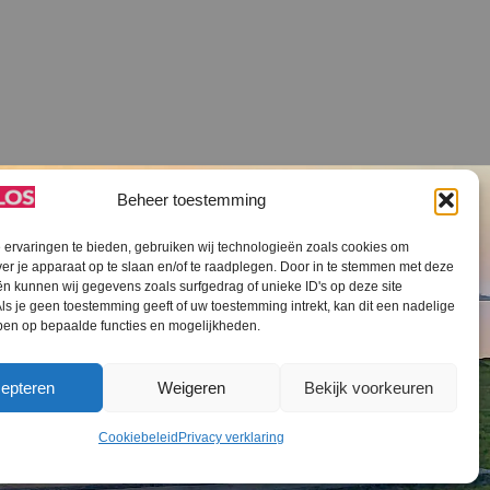
Beheer toestemming
ervaringen te bieden, gebruiken wij technologieën zoals cookies om
ver je apparaat op te slaan en/of te raadplegen. Door in te stemmen met deze
n kunnen wij gegevens zoals surfgedrag of unieke ID's op deze site
ls je geen toestemming geeft of uw toestemming intrekt, kan dit een nadelige
V SLOS ANBI
Contact
Cookiebeleid (EU)
ben op bepaalde functies en mogelijkheden.
epteren
Weigeren
Bekijk voorkeuren
Cookiebeleid
Privacy verklaring