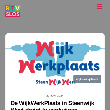
Ga
Men
naar
de
inhoud
wijkwerkplaats
21 JUNI 2024
De WijkWerkPlaats in Steenwijk
West dreigt te verdwijnen