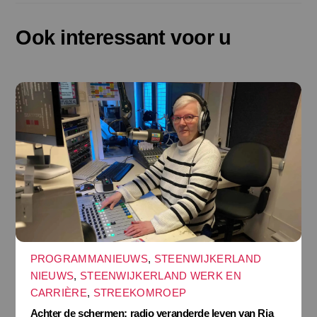
Ook interessant voor u
PROGRAMMANIEUWS
,
STEENWIJKERLAND
NIEUWS
,
STEENWIJKERLAND WERK EN
CARRIÈRE
,
STREEKOMROEP
Achter de schermen: radio veranderde leven van Ria