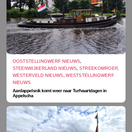
OOSTSTELLINGWERF NIEUWS
,
STEENWIJKERLAND NIEUWS
,
STREEKOMROEP
,
WESTERVELD NIEUWS
,
WESTSTELLINGWERF
NIEUWS
Aardappelsnik komt weer naar Turfvaartdagen in
Appelscha