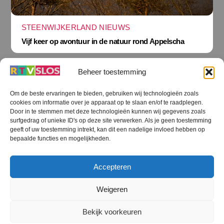
STEENWIJKERLAND NIEUWS
Vijf keer op avontuur in de natuur rond Appelscha
Beheer toestemming
Om de beste ervaringen te bieden, gebruiken wij technologieën zoals
cookies om informatie over je apparaat op te slaan en/of te raadplegen.
Terug
Door in te stemmen met deze technologieën kunnen wij gegevens zoals
naar
boven
surfgedrag of unieke ID's op deze site verwerken. Als je geen toestemming
geeft of uw toestemming intrekt, kan dit een nadelige invloed hebben op
RTV SLOS
bepaalde functies en mogelijkheden.
Colofon
Klachten
Privacy verklaring
Disclaimer
Accepteren
Voorwaarden WiFi
RTV SLOS ANBI
Contact
Cookiebeleid (EU)
Terms and Conditions
Weigeren
©
RTV SLOS
2026
Bekijk voorkeuren
All Rights Reserved.
Designed by Dirk Brans