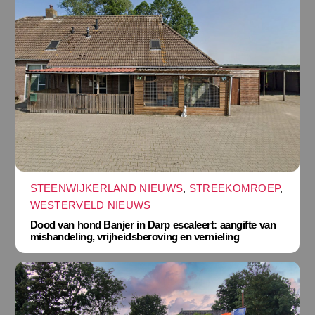
STEENWIJKERLAND NIEUWS
,
STREEKOMROEP
,
WESTERVELD NIEUWS
Dood van hond Banjer in Darp escaleert: aangifte van
mishandeling, vrijheidsberoving en vernieling