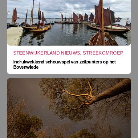
STEENWIJKERLAND NIEUWS
,
STREEKOMROEP
Indrukwekkend schouwspel van zeilpunters op het
Bovenwiede