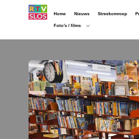
Ga
naar
Home
Nieuws
Streekomroep
P
de
inhoud
Foto’s / films