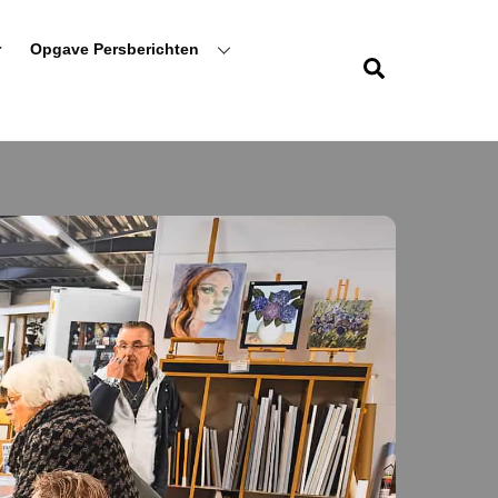
r
Opgave Persberichten
Zoeken