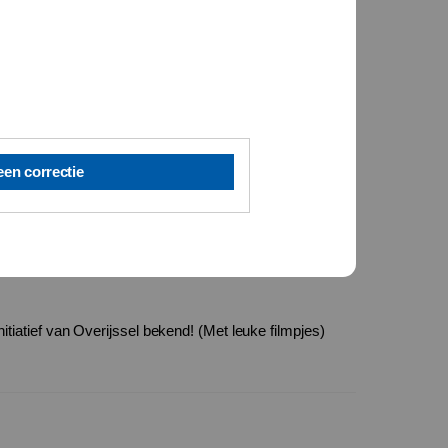
een correctie
nitiatief van Overijssel bekend! (Met leuke filmpjes)