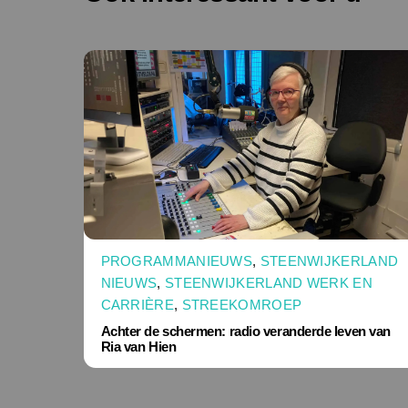
PROGRAMMANIEUWS
,
STEENWIJKERLAND
NIEUWS
,
STEENWIJKERLAND WERK EN
CARRIÈRE
,
STREEKOMROEP
Achter de schermen: radio veranderde leven van
Ria van Hien