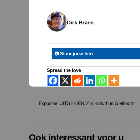
Dirk Brans
📷 Stuur jouw foto
Spread the love
Expositie ‘UITGEKIEND’ in Kulturhus Giethoorn
Ook interessant voor u