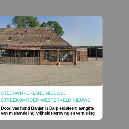
STEENWIJKERLAND NIEUWS
,
STREEKOMROEP
,
WESTERVELD NIEUWS
Dood van hond Banjer in Darp escaleert: aangifte
van mishandeling, vrijheidsberoving en vernieling