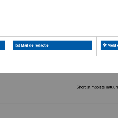
✉️ Mail de redactie
🛠️ Meld 
Shortlist mooiste natuuri