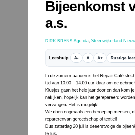
Bijeenkomst va
a.s.
Agenda
,
Steenwijkerland Nieu
DIRK BRANS
Leeshulp
A-
A
A+
Rustige lee
In de zomermaanden is het Repair Café slechts 
tijd van 10.00 – 14.00 uur klaar om de gebrac
Klusjes gaan het hele jaar door en dan kom je 
nakijken, hopelijk kan het gerepareerd worden
vervangen. Het is mogelijk!
We doen nogmaals een beroep op mensen, die 1 
reparerenvan gereedschap of textiel!
Dus zaterdag 20 juli is deeerstvolge de bije
teTuk.