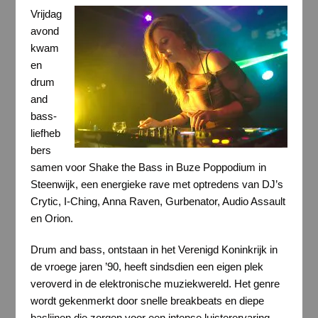
Vrijdag
avond
kwam
en
drum
and
bass-
liefheb
bers
samen voor Shake the Bass in Buze Poppodium in
Steenwijk, een energieke rave met optredens van DJ’s
Crytic, I-Ching, Anna Raven, Gurbenator, Audio Assault
en Orion.
Drum and bass, ontstaan in het Verenigd Koninkrijk in
de vroege jaren ’90, heeft sindsdien een eigen plek
veroverd in de elektronische muziekwereld. Het genre
wordt gekenmerkt door snelle breakbeats en diepe
baslijnen die zorgen voor een intense luisterervaring.