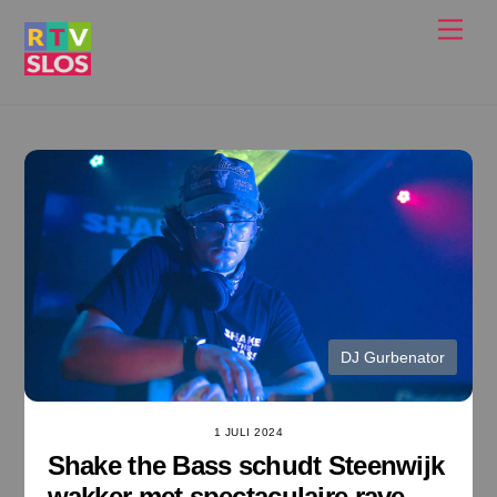
Ga
Men
naar
de
inhoud
DJ Gurbenator
1 JULI 2024
Shake the Bass schudt Steenwijk
wakker met spectaculaire rave