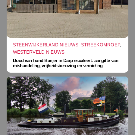
STEENWIJKERLAND NIEUWS
,
STREEKOMROEP
,
WESTERVELD NIEUWS
Dood van hond Banjer in Darp escaleert: aangifte van
mishandeling, vrijheidsberoving en vernieling