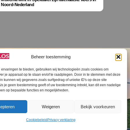
Noord-Nederland
Beheer toestemming
ervaringen te bieden, gebruiken wij technologieën zoals cookies om
ver je apparaat op te slaan en/of te raadplegen. Door in te stemmen met deze
n kunnen wij gegevens zoals surfgedrag of unieke ID's op deze site
ls je geen toestemming geeft of uw toestemming intrekt, kan dit een nadelige
V SLOS ANBI
Contact
Cookiebeleid (EU)
ben op bepaalde functies en mogelijkheden.
epteren
Weigeren
Bekijk voorkeuren
Cookiebeleid
Privacy verklaring