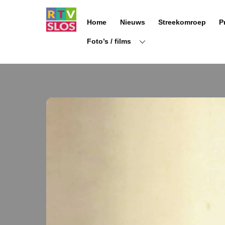
Ga
naar
Home
Nieuws
Streekomroep
P
de
inhoud
Foto’s / films