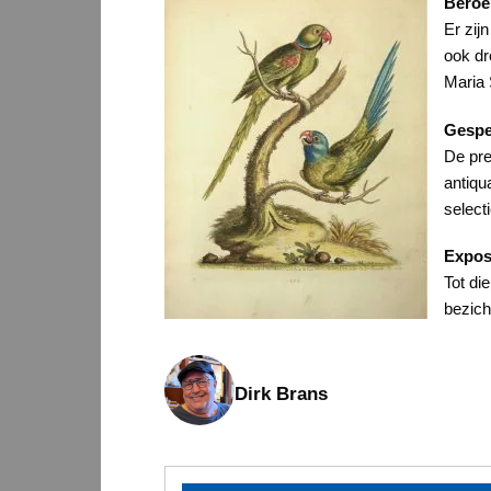
Beroe
Er zij
ook dr
Maria 
Gespec
De pre
antiqu
select
Exposi
Tot di
bezich
Dirk Brans