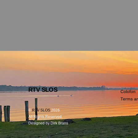
RTV SLOS
Colofon
Terms an
©
RTV SLOS
2026
All Rights Reserved.
Designed by Dirk Brans