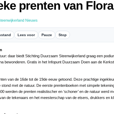
ieke prenten van Flor
teenwijkerland Nieuws
sstand
Lees voor
Pauze
Stop
en
ur: daar biedt Stichting Duurzaam Steenwijkerland graag een podium
una bewonderen. Gratis in het Infopunt Duurzaam Doen aan de Kerkstr
renten van de 16de tot de 19de eeuw getoond. Deze prachtige ingekle
ie stond met de natuur. De eerste prentenboeken met simpele teken
600 werden de prenten realistischer en ‘schoner’ en de natuur werd
p van de tekenaars en het meesterschap van de etsers, drukkers en k