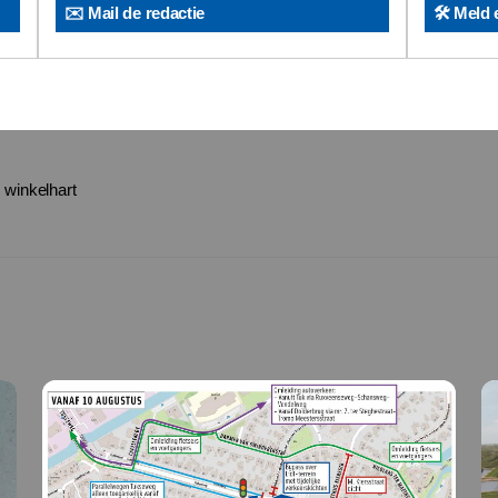
✉️ Mail de redactie
🛠️ Meld 
 winkelhart