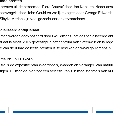
mde prenten
n prenten uit de beroemde ‘Flora Batava’ door Jan Kops en ‘Nederlan
oomvogels door John Gould en vrolijke vogels door George Edwards
Sibylla Merian zijn veel gezocht onder verzamelaars.
ialiseerd antiquariaat
nten worden geëxposeerd door Gouldmaps, het gespecialiseerde anti
ariaat is sinds 2015 gevestigd in het centrum van Steenwijk en is re
ie van de ruime collectie prenten is te bekijken op www.gouldmaps.nl.
tie Philip Friskorn
e tijd is de expositie ‘Van Weerribben, Wadden en Varanger’ van natuurf
tigen. Hij maakte hiervoor een selectie van zijn mooiste foto’s van vuur