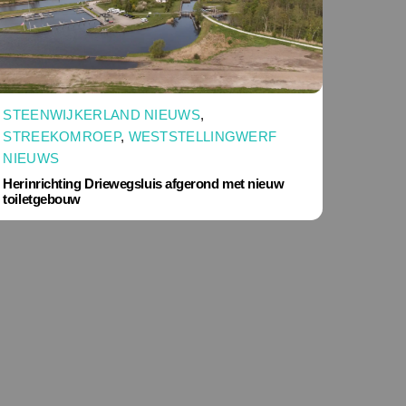
STEENWIJKERLAND NIEUWS
,
STREEKOMROEP
,
WESTSTELLINGWERF
NIEUWS
Herinrichting Driewegsluis afgerond met nieuw
toiletgebouw