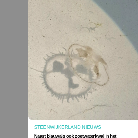
STEENWIJKERLAND NIEUWS
Naast blauwalg ook zoetwaterkwal in het