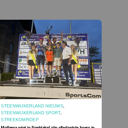
STEENWIJKERLAND NIEUWS
,
STEENWIJKERLAND SPORT
,
STREEKOMROEP
Mollema wint in Spektakel zijn allerlaatste koers in