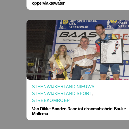
oppervlaktewater
STEENWIJKERLAND NIEUWS
,
STEENWIJKERLAND SPORT
,
STREEKOMROEP
Van Dikke Banden Race tot droomafscheid Bauke
Mollema