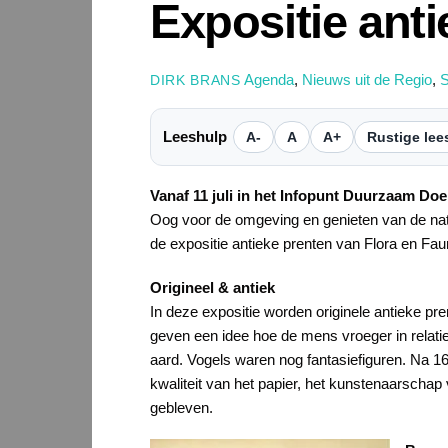
Expositie ant
Agenda
,
Nieuws uit de Regio
,
S
DIRK BRANS
Leeshulp
A-
A
A+
Rustige lee
Vanaf 11 juli in het Infopunt Duurzaam Do
Oog voor de omgeving en genieten van de natu
de expositie antieke prenten van Flora en Fa
Origineel & antiek
In deze expositie worden originele antieke p
geven een idee hoe de mens vroeger in relat
aard. Vogels waren nog fantasiefiguren. Na 1
kwaliteit van het papier, het kunstenaarscha
gebleven.