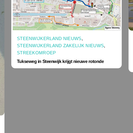
STEENWIJKERLAND NIEUWS
,
STEENWIJKERLAND ZAKELIJK NIEUWS
,
STREEKOMROEP
Tukseweg in Steenwijk krijgt nieuwe rotonde