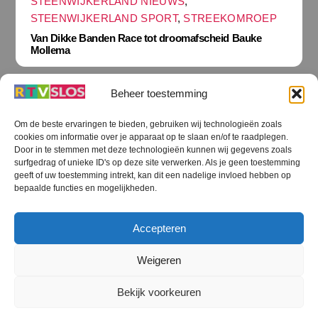
STEENWIJKERLAND NIEUWS
,
STEENWIJKERLAND SPORT
,
STREEKOMROEP
Van Dikke Banden Race tot droomafscheid Bauke
Mollema
Beheer toestemming
Om de beste ervaringen te bieden, gebruiken wij technologieën zoals
cookies om informatie over je apparaat op te slaan en/of te raadplegen.
Terug
Door in te stemmen met deze technologieën kunnen wij gegevens zoals
naar
boven
surfgedrag of unieke ID's op deze site verwerken. Als je geen toestemming
geeft of uw toestemming intrekt, kan dit een nadelige invloed hebben op
RTV SLOS
bepaalde functies en mogelijkheden.
Colofon
Klachten
Privacy verklaring
Disclaimer
Accepteren
Voorwaarden WiFi
RTV SLOS ANBI
Contact
Cookiebeleid (EU)
Terms and Conditions
Weigeren
©
RTV SLOS
2026
Bekijk voorkeuren
All Rights Reserved.
Designed by Dirk Brans