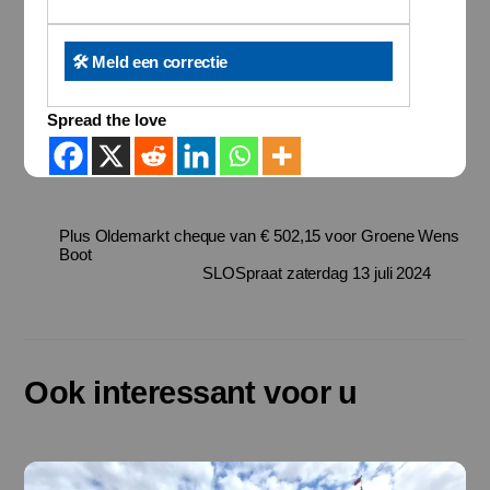
🛠️ Meld een correctie
Spread the love
Plus Oldemarkt cheque van € 502,15 voor Groene Wens
Boot
SLOSpraat zaterdag 13 juli 2024
Ook interessant voor u