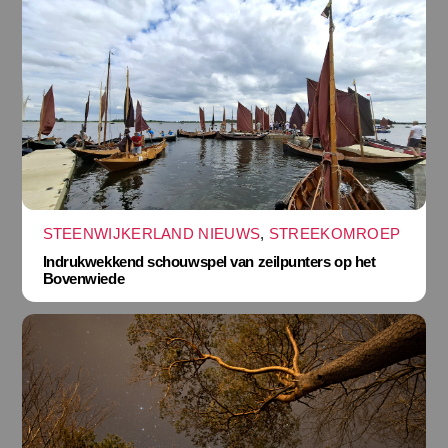
STEENWIJKERLAND NIEUWS
,
STREEKOMROEP
Indrukwekkend schouwspel van zeilpunters op het
Bovenwiede