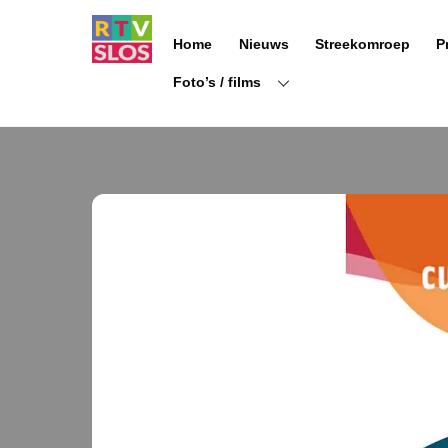
Ga
naar
Home
Nieuws
Streekomroep
P
de
inhoud
Foto’s / films