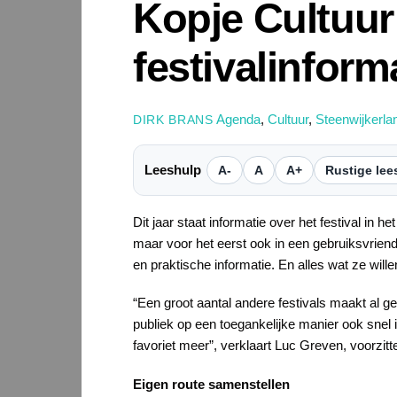
Kopje Cultuur
festivalinform
Agenda
,
Cultuur
,
Steenwijkerla
DIRK BRANS
Leeshulp
A-
A
A+
Rustige lee
Dit jaar staat informatie over het festival i
maar voor het eerst ook in een gebruiksvriend
en praktische informatie. En alles wat ze will
“Een groot aantal andere festivals maakt al g
publiek op een toegankelijke manier ook snel i
favoriet meer”, verklaart Luc Greven, voorzitt
Eigen route samenstellen