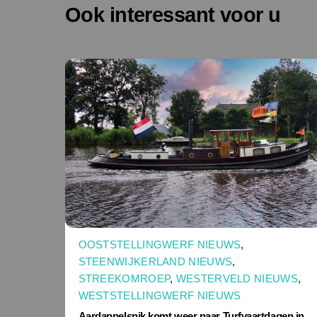
Ook interessant voor u
OOSTSTELLINGWERF NIEUWS
,
STEENWIJKERLAND NIEUWS
,
STREEKOMROEP
,
WESTERVELD NIEUWS
,
WESTSTELLINGWERF NIEUWS
Aardappelsnik komt weer naar Turfvaartdagen in