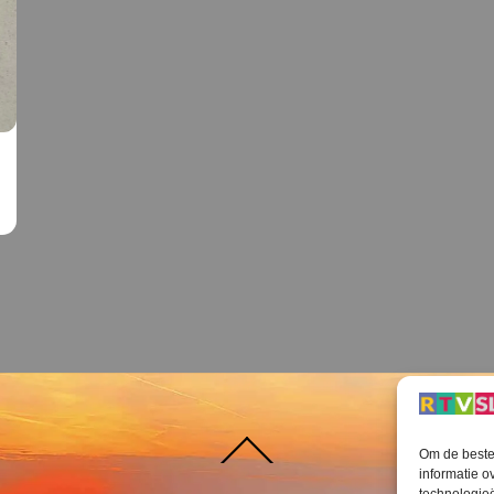
Terug
Om de beste 
naar
boven
informatie o