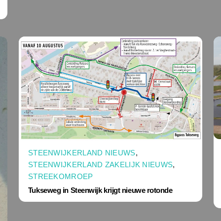
STEENWIJKERLAND NIEUWS
,
STEENWIJKERLAND ZAKELIJK NIEUWS
,
STREEKOMROEP
Tukseweg in Steenwijk krijgt nieuwe rotonde