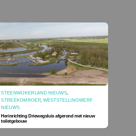
STEENWIJKERLAND NIEUWS
,
STREEKOMROEP
,
WESTSTELLINGWERF
NIEUWS
Herinrichting Driewegsluis afgerond met nieuw
toiletgebouw