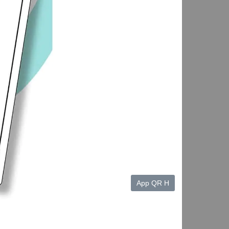
App QR H