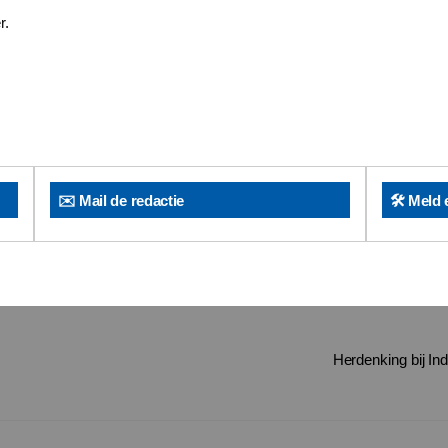
r.
✉️ Mail de redactie
🛠️ Meld 
Herdenking bij In