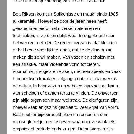
17.00 uur en op zaterdag van 10.00 – 12.30 uur.
Bea Riksen komt uit Spijkenisse en maakt sinds 1985
al keramiek. Hoewel ze door de jaren heen heeft
geëxperimenteerd met diverse materialen en
technieken, is ze uiteindelijk weer teruggekeerd naar
het werken met klei. De reden hiervan is, dat klei zich
er het beste voor lijkt te lenen, dat ze de dingen kan
maken die ze wil maken. Van vazen en schalen met
een strakke, maar vloeiende vorm tot dieren,
voornamelijk vogels en vissen, met een speels en vaak
humoristisch karakter. Uitgangspunt in al haar werk is
de natuur. In haar vazen en schalen zijn vaak de lijnen
van schelpen of planten terug te vinden. De ontwerpen
zijn altijd organisch maar wel strak. De dierfiguren zijn,
hoewel vaak enigszins gestileerd, veel vrijer van vorm.
Bea heeft er bijvoorbeeld plezier in de dieren een
menselijk trekje mee te geven waardoor ze vaak iets
grappigs of vertederends krijgen. De ontwerpen zijn