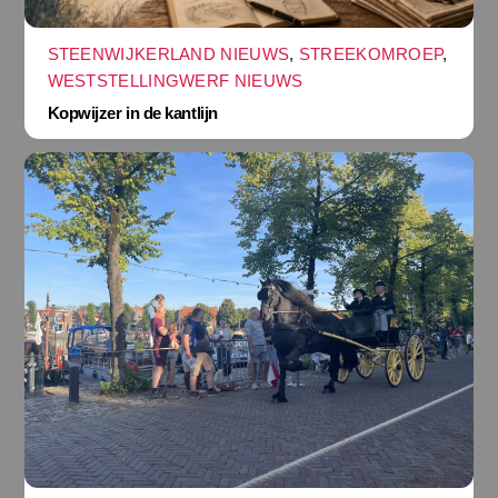
STEENWIJKERLAND NIEUWS
,
STREEKOMROEP
,
WESTSTELLINGWERF NIEUWS
Kopwijzer in de kantlijn