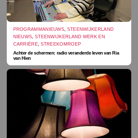
PROGRAMMANIEUWS
,
STEENWIJKERLAND
NIEUWS
,
STEENWIJKERLAND WERK EN
CARRIÈRE
,
STREEKOMROEP
Achter de schermen: radio veranderde leven van Ria
van Hien