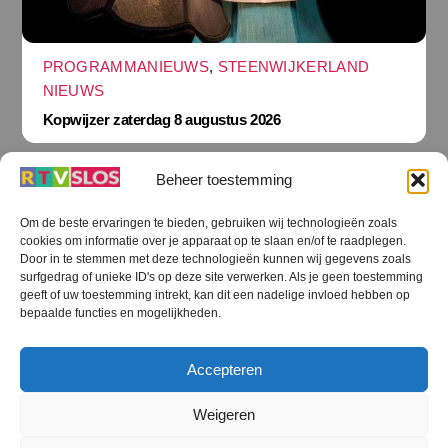
PROGRAMMANIEUWS
,
STEENWIJKERLAND
NIEUWS
Kopwijzer zaterdag 8 augustus 2026
Beheer toestemming
Om de beste ervaringen te bieden, gebruiken wij technologieën zoals
cookies om informatie over je apparaat op te slaan en/of te raadplegen.
Terug
Door in te stemmen met deze technologieën kunnen wij gegevens zoals
naar
boven
surfgedrag of unieke ID's op deze site verwerken. Als je geen toestemming
geeft of uw toestemming intrekt, kan dit een nadelige invloed hebben op
RTV SLOS
bepaalde functies en mogelijkheden.
Colofon
Klachten
Privacy verklaring
Disclaimer
Accepteren
Voorwaarden WiFi
RTV SLOS ANBI
Contact
Cookiebeleid (EU)
Terms and Conditions
Weigeren
©
RTV SLOS
2026