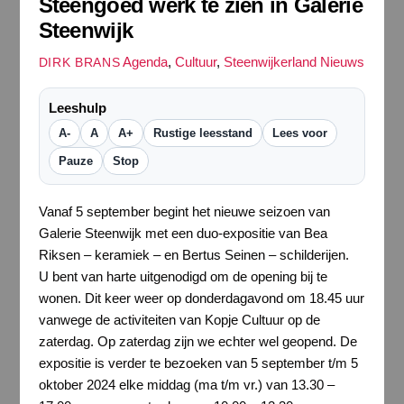
Steengoed werk te zien in Galerie
Steenwijk
Agenda
,
Cultuur
,
Steenwijkerland Nieuws
DIRK BRANS
Leeshulp
A-
A
A+
Rustige leesstand
Lees voor
Pauze
Stop
Vanaf 5 september begint het nieuwe seizoen van
Galerie Steenwijk met een duo-expositie van Bea
Riksen – keramiek – en Bertus Seinen – schilderijen.
U bent van harte uitgenodigd om de opening bij te
wonen. Dit keer weer op donderdagavond om 18.45 uur
vanwege de activiteiten van Kopje Cultuur op de
zaterdag. Op zaterdag zijn we echter wel geopend. De
expositie is verder te bezoeken van 5 september t/m 5
oktober 2024 elke middag (ma t/m vr.) van 13.30 –