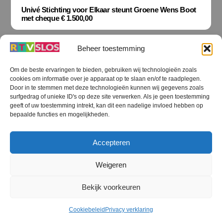
Univé Stichting voor Elkaar steunt Groene Wens Boot
met cheque € 1.500,00
Beheer toestemming
Om de beste ervaringen te bieden, gebruiken wij technologieën zoals
cookies om informatie over je apparaat op te slaan en/of te raadplegen.
Terug
Door in te stemmen met deze technologieën kunnen wij gegevens zoals
naar
boven
surfgedrag of unieke ID's op deze site verwerken. Als je geen toestemming
geeft of uw toestemming intrekt, kan dit een nadelige invloed hebben op
RTV SLOS
bepaalde functies en mogelijkheden.
Colofon
Klachten
Privacy verklaring
Disclaimer
Accepteren
Voorwaarden WiFi
RTV SLOS ANBI
Contact
Cookiebeleid (EU)
Terms and Conditions
Weigeren
©
RTV SLOS
2026
Bekijk voorkeuren
All Rights Reserved.
Designed by Dirk Brans
Cookiebeleid
Privacy verklaring