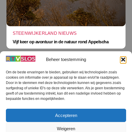
STEENWIJKERLAND NIEUWS
Vijf keer op avontuur in de natuur rond Appelscha
Beheer toestemming
Om de beste ervaringen te bieden, gebruiken wij technologieën zoals
cookies om informatie over je apparaat op te slaan en/of te raadplegen.
Terug
Door in te stemmen met deze technologieën kunnen wij gegevens zoals
naar
boven
surfgedrag of unieke ID's op deze site verwerken. Als je geen toestemming
geeft of uw toestemming intrekt, kan dit een nadelige invloed hebben op
RTV SLOS
bepaalde functies en mogelijkheden.
Colofon
Klachten
Privacy verklaring
Disclaimer
Accepteren
Voorwaarden WiFi
RTV SLOS ANBI
Contact
Cookiebeleid (EU)
Terms and Conditions
Weigeren