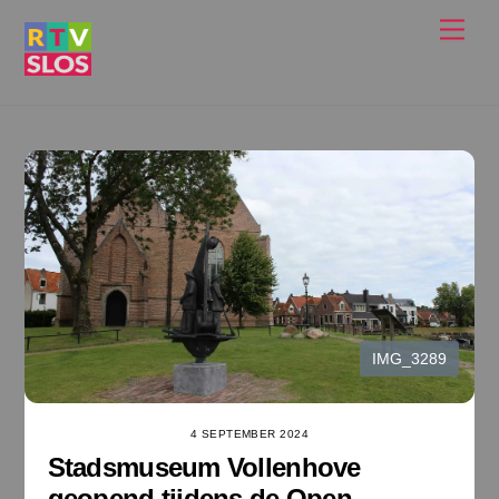
Ga
Men
naar
de
inhoud
IMG_3289
4 SEPTEMBER 2024
Stadsmuseum Vollenhove
geopend tijdens de Open