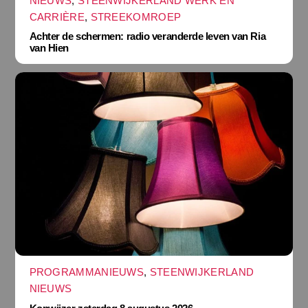
NIEUWS
,
STEENWIJKERLAND WERK EN
CARRIÈRE
,
STREEKOMROEP
Achter de schermen: radio veranderde leven van Ria
van Hien
PROGRAMMANIEUWS
,
STEENWIJKERLAND
NIEUWS