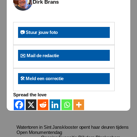
Dirk Brans
📷 Stuur jouw foto
✉️ Mail de redactie
🛠️ Meld een correctie
Spread the love
Watertoren in Sint Jansklooster opent haar deuren tijdens
Open Monumentendag