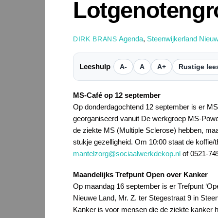
Lotgenotengr
Agenda
,
Steenwijkerland Nieu
DIRK BRANS
Leeshulp
A-
A
A+
Rustige lee
MS-Café op 12 september
Op donderdagochtend 12 september is er MS-C
georganiseerd vanuit De werkgroep MS-Power
de ziekte MS (Multiple Sclerose) hebben, maa
stukje gezelligheid. Om 10:00 staat de koffie/
mantelzorg@sociaalwerkdekop.nl
of 0521-74
Maandelijks Trefpunt Open over Kanker
Op maandag 16 september is er Trefpunt ‘Op
Nieuwe Land, Mr. Z. ter Stegestraat 9 in Stee
Kanker is voor mensen die de ziekte kanker 