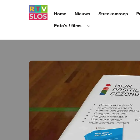
Ga
naar
Home
Nieuws
Streekomroep
P
de
inhoud
Foto’s / films