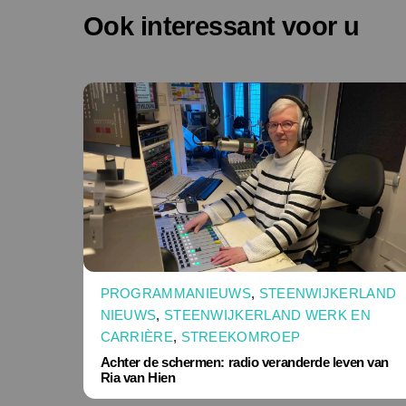
Ook interessant voor u
PROGRAMMANIEUWS
,
STEENWIJKERLAND
NIEUWS
,
STEENWIJKERLAND WERK EN
CARRIÈRE
,
STREEKOMROEP
Achter de schermen: radio veranderde leven van
Ria van Hien