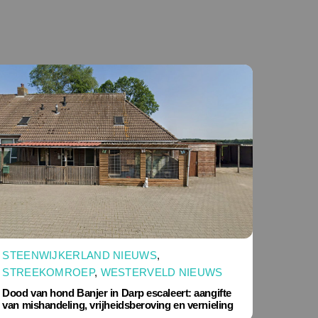
STEENWIJKERLAND NIEUWS
,
STREEKOMROEP
,
WESTERVELD NIEUWS
Dood van hond Banjer in Darp escaleert: aangifte
van mishandeling, vrijheidsberoving en vernieling