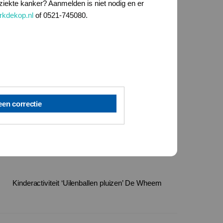
ziekte kanker? Aanmelden is niet nodig en er
rkdekop.nl
of 0521-745080.
een correctie
Kinderactiviteit ‘Uilenballen pluizen’ De Wheem