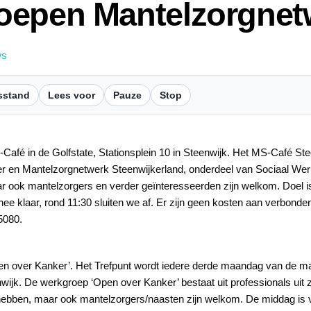
oepen Mantelzorgnet
ws
sstand
Lees voor
Pauze
Stop
afé in de Golfstate, Stationsplein 10 in Steenwijk. Het MS-Café St
 en Mantelzorgnetwerk Steenwijkerland, onderdeel van Sociaal We
r ook mantelzorgers en verder geïnteresseerden zijn welkom. Doel is
thee klaar, rond 11:30 sluiten we af. Er zijn geen kosten aan verbonden
5080.
en over Kanker’. Het Trefpunt wordt iedere derde maandag van de m
nwijk. De werkgroep ‘Open over Kanker’ bestaat uit professionals uit 
hebben, maar ook mantelzorgers/naasten zijn welkom. De middag is