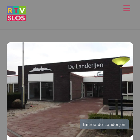
Ga
Men
naar
de
inhoud
Entree-de-Landerijen