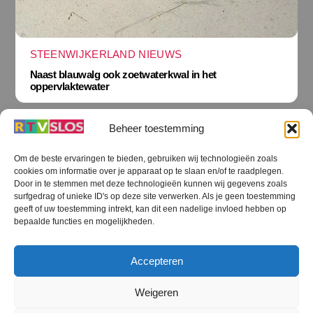
STEENWIJKERLAND NIEUWS
Naast blauwalg ook zoetwaterkwal in het
oppervlaktewater
Beheer toestemming
Om de beste ervaringen te bieden, gebruiken wij technologieën zoals
cookies om informatie over je apparaat op te slaan en/of te raadplegen.
Terug
Door in te stemmen met deze technologieën kunnen wij gegevens zoals
naar
boven
surfgedrag of unieke ID's op deze site verwerken. Als je geen toestemming
geeft of uw toestemming intrekt, kan dit een nadelige invloed hebben op
RTV SLOS
bepaalde functies en mogelijkheden.
Colofon
Klachten
Privacy verklaring
Disclaimer
Accepteren
Voorwaarden WiFi
RTV SLOS ANBI
Contact
Cookiebeleid (EU)
Terms and Conditions
Weigeren
©
RTV SLOS
2026