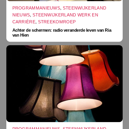
PROGRAMMANIEUWS
,
STEENWIJKERLAND
NIEUWS
,
STEENWIJKERLAND WERK EN
CARRIÈRE
,
STREEKOMROEP
Achter de schermen: radio veranderde leven van Ria
van Hien
PROGRAMMANIEUWS
,
STEENWIJKERLAND