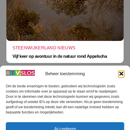
STEENWIJKERLAND NIEUWS
Vijf keer op avontuur in de natuur rond Appelscha
Beheer toestemming
Om de beste ervaringen te bieden, gebruiken wij technologieën zoals
cookies om informatie over je apparaat op te slaan en/of te raadplegen.
Terug
Door in te stemmen met deze technologieën kunnen wij gegevens zoals
naar
boven
surfgedrag of unieke ID's op deze site verwerken. Als je geen toestemming
geeft of uw toestemming intrekt, kan dit een nadelige invloed hebben op
RTV SLOS
bepaalde functies en mogelijkheden.
Colofon
Klachten
Privacy verklaring
Disclaimer
Accepteren