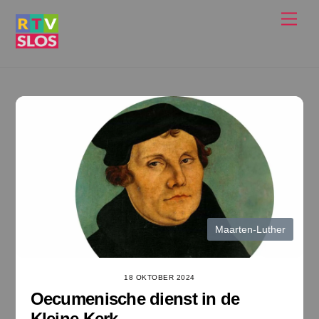
Ga
Men
naar
de
inhoud
Maarten-Luther
18 OKTOBER 2024
Oecumenische dienst in de
Kleine Kerk