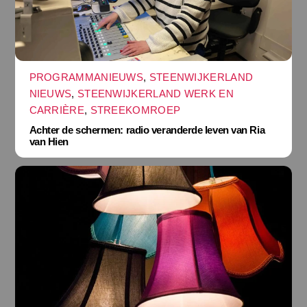
PROGRAMMANIEUWS
,
STEENWIJKERLAND
NIEUWS
,
STEENWIJKERLAND WERK EN
CARRIÈRE
,
STREEKOMROEP
Achter de schermen: radio veranderde leven van Ria
van Hien