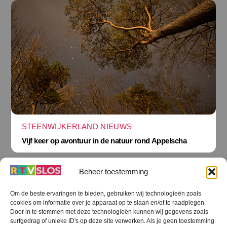
STEENWIJKERLAND NIEUWS
Vijf keer op avontuur in de natuur rond Appelscha
Beheer toestemming
Om de beste ervaringen te bieden, gebruiken wij technologieën zoals
cookies om informatie over je apparaat op te slaan en/of te raadplegen.
Terug
Door in te stemmen met deze technologieën kunnen wij gegevens zoals
naar
boven
surfgedrag of unieke ID's op deze site verwerken. Als je geen toestemming