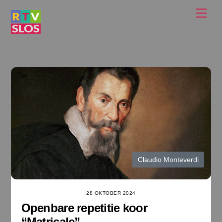
Ga
Men
naar
de
inhoud
Claudio Monteverdi
28 OKTOBER 2024
Openbare repetitie koor
“Matricale”