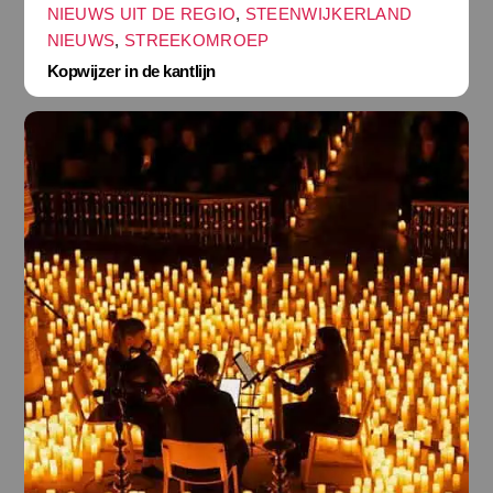
NIEUWS UIT DE REGIO
,
STEENWIJKERLAND
NIEUWS
,
STREEKOMROEP
Kopwijzer in de kantlijn