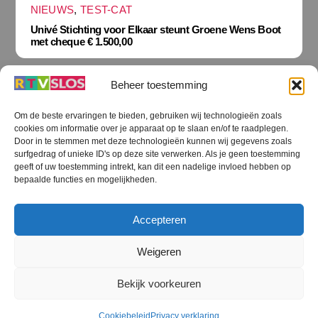
NIEUWS
,
TEST-CAT
Univé Stichting voor Elkaar steunt Groene Wens Boot
met cheque € 1.500,00
Beheer toestemming
Om de beste ervaringen te bieden, gebruiken wij technologieën zoals
cookies om informatie over je apparaat op te slaan en/of te raadplegen.
Terug
Door in te stemmen met deze technologieën kunnen wij gegevens zoals
naar
boven
surfgedrag of unieke ID's op deze site verwerken. Als je geen toestemming
geeft of uw toestemming intrekt, kan dit een nadelige invloed hebben op
RTV SLOS
bepaalde functies en mogelijkheden.
Colofon
Klachten
Privacy verklaring
Disclaimer
Accepteren
Voorwaarden WiFi
RTV SLOS ANBI
Contact
Cookiebeleid (EU)
Terms and Conditions
Weigeren
©
RTV SLOS
2026
Bekijk voorkeuren
All Rights Reserved.
Designed by Dirk Brans
Cookiebeleid
Privacy verklaring