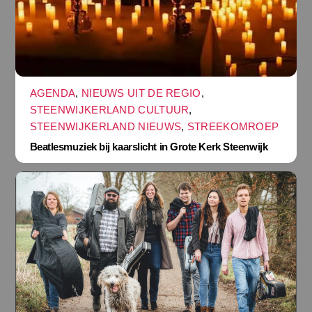
AGENDA
,
NIEUWS UIT DE REGIO
,
STEENWIJKERLAND CULTUUR
,
STEENWIJKERLAND NIEUWS
,
STREEKOMROEP
Beatlesmuziek bij kaarslicht in Grote Kerk Steenwijk