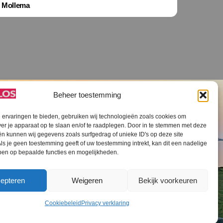
Mollema
Beheer toestemming
ervaringen te bieden, gebruiken wij technologieën zoals cookies om
ver je apparaat op te slaan en/of te raadplegen. Door in te stemmen met deze
n kunnen wij gegevens zoals surfgedrag of unieke ID's op deze site
ls je geen toestemming geeft of uw toestemming intrekt, kan dit een nadelige
V SLOS ANBI
Contact
Cookiebeleid (EU)
ben op bepaalde functies en mogelijkheden.
epteren
Weigeren
Bekijk voorkeuren
Cookiebeleid
Privacy verklaring