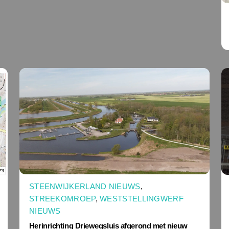
STEENWIJKERLAND NIEUWS
,
STREEKOMROEP
,
WESTSTELLINGWERF
NIEUWS
Herinrichting Driewegsluis afgerond met nieuw