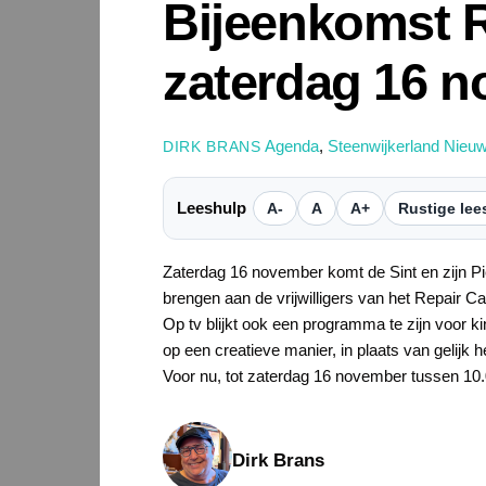
Bijeenkomst R
zaterdag 16 
Agenda
,
Steenwijkerland Nieu
DIRK BRANS
Leeshulp
A-
A
A+
Rustige lee
Zaterdag 16 november komt de Sint en zijn Pi
brengen aan de vrijwilligers van het Repair C
Op tv blijkt ook een programma te zijn voor k
op een creatieve manier, in plaats van gelijk 
Voor nu, tot zaterdag 16 november tussen 10.
Dirk Brans