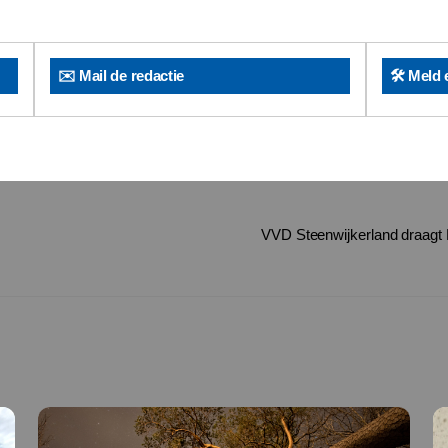
✉️ Mail de redactie
🛠️ Meld 
VVD Steenwijkerland draagt