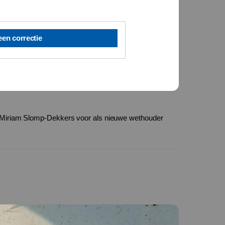
een correctie
 Miriam Slomp-Dekkers voor als nieuwe wethouder