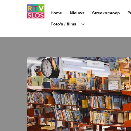
Ga
naar
Home
Nieuws
Streekomroep
P
de
inhoud
Foto’s / films