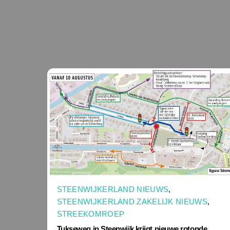
STEENWIJKERLAND NIEUWS
,
STEENWIJKERLAND ZAKELIJK NIEUWS
,
STREEKOMROEP
Tukseweg in Steenwijk krijgt nieuwe rotonde