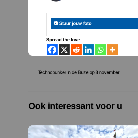
📷 Stuur jouw foto
Spread the love
Technobunker in de Buze op 8 november
Ook interessant voor u