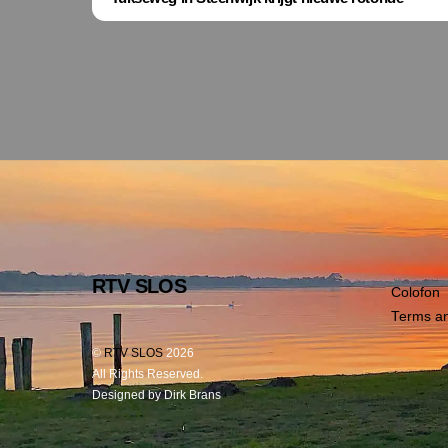
RTV SLOS
Colofon
Terms an
©
RTV SLOS
2026
All Rights Reserved.
Designed by Dirk Brans