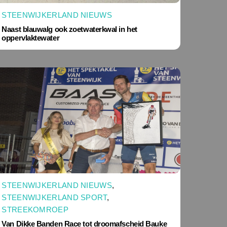
STEENWIJKERLAND NIEUWS
Naast blauwalg ook zoetwaterkwal in het
oppervlaktewater
STEENWIJKERLAND NIEUWS
,
STEENWIJKERLAND SPORT
,
STREEKOMROEP
Van Dikke Banden Race tot droomafscheid Bauke