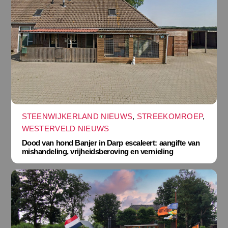
STEENWIJKERLAND NIEUWS
,
STREEKOMROEP
,
WESTERVELD NIEUWS
Dood van hond Banjer in Darp escaleert: aangifte van
mishandeling, vrijheidsberoving en vernieling