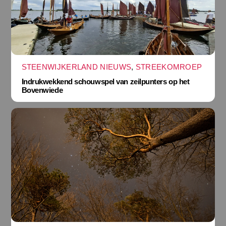
STEENWIJKERLAND NIEUWS
,
STREEKOMROEP
Indrukwekkend schouwspel van zeilpunters op het
Bovenwiede