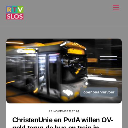
Ga
Men
naar
de
inhoud
openbaarvervoer
13 NOVEMBER 2024
ChristenUnie en PvdA willen OV-
geld terug de bus en trein in