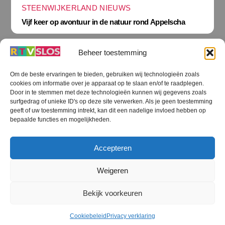
STEENWIJKERLAND NIEUWS
Vijf keer op avontuur in de natuur rond Appelscha
Beheer toestemming
Om de beste ervaringen te bieden, gebruiken wij technologieën zoals
cookies om informatie over je apparaat op te slaan en/of te raadplegen.
Terug
Door in te stemmen met deze technologieën kunnen wij gegevens zoals
naar
boven
surfgedrag of unieke ID's op deze site verwerken. Als je geen toestemming
geeft of uw toestemming intrekt, kan dit een nadelige invloed hebben op
RTV SLOS
bepaalde functies en mogelijkheden.
Colofon
Klachten
Privacy verklaring
Disclaimer
Accepteren
Voorwaarden WiFi
RTV SLOS ANBI
Contact
Cookiebeleid (EU)
Terms and Conditions
Weigeren
©
RTV SLOS
2026
Bekijk voorkeuren
All Rights Reserved.
Designed by Dirk Brans
Cookiebeleid
Privacy verklaring