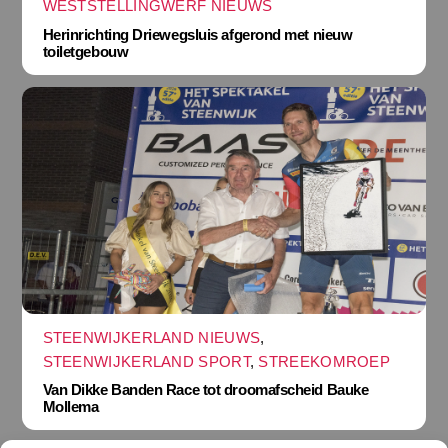
WESTSTELLINGWERF NIEUWS
Herinrichting Driewegsluis afgerond met nieuw
toiletgebouw
STEENWIJKERLAND NIEUWS
,
STEENWIJKERLAND SPORT
,
STREEKOMROEP
Van Dikke Banden Race tot droomafscheid Bauke
Mollema