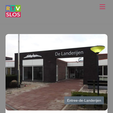
Ga
Men
naar
de
inhoud
Entree-de-Landerijen