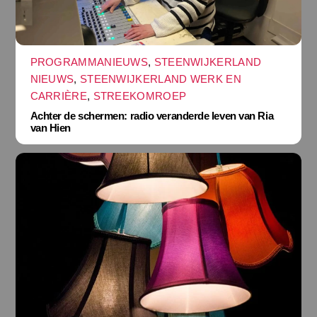
PROGRAMMANIEUWS
,
STEENWIJKERLAND
NIEUWS
,
STEENWIJKERLAND WERK EN
CARRIÈRE
,
STREEKOMROEP
Achter de schermen: radio veranderde leven van Ria
van Hien