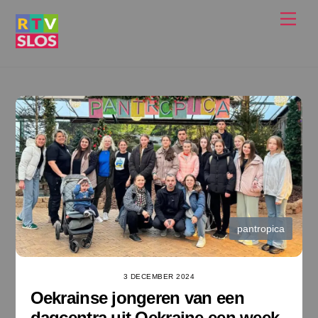
Ga
Men
naar
de
inhoud
pantropica
3 DECEMBER 2024
Oekrainse jongeren van een
dagcentra uit Oekraine een week