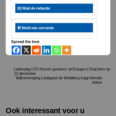
✉️ Mail de redactie
🛠️ Meld een correctie
Spread the love
Ledendag LTO Noord: sprekers uit Europa in Drachten op
12 december
Wijkvereniging Landgoed de Woldberg krijgt formele
status
Ook interessant voor u