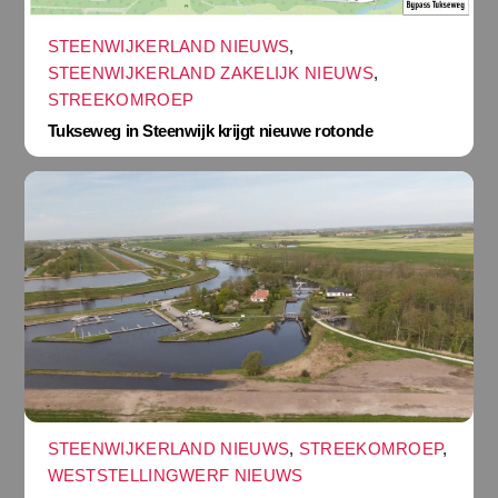
STEENWIJKERLAND NIEUWS
,
STEENWIJKERLAND ZAKELIJK NIEUWS
,
STREEKOMROEP
Tukseweg in Steenwijk krijgt nieuwe rotonde
STEENWIJKERLAND NIEUWS
,
STREEKOMROEP
,
WESTSTELLINGWERF NIEUWS