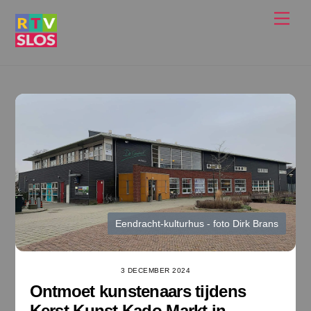
Ga
Men
naar
de
inhoud
Eendracht-kulturhus - foto Dirk Brans
3 DECEMBER 2024
Ontmoet kunstenaars tijdens
Kerst Kunst Kado Markt in