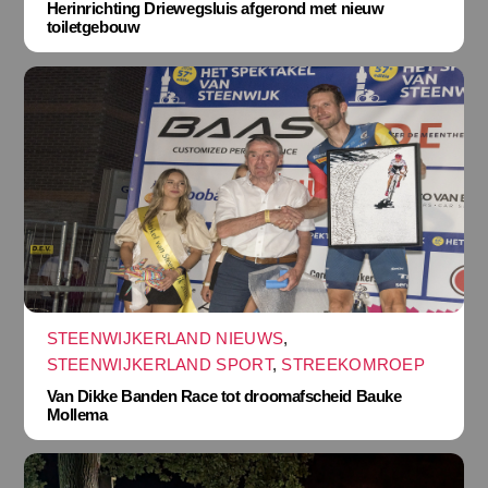
Herinrichting Driewegsluis afgerond met nieuw
toiletgebouw
STEENWIJKERLAND NIEUWS
,
STEENWIJKERLAND SPORT
,
STREEKOMROEP
Van Dikke Banden Race tot droomafscheid Bauke
Mollema