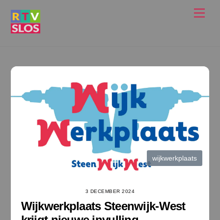
Ga
Men
naar
de
inhoud
wijkwerkplaats
3 DECEMBER 2024
Wijkwerkplaats Steenwijk-West
krijgt nieuwe invulling