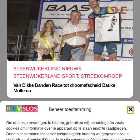
STEENWIJKERLAND NIEUWS
,
STEENWIJKERLAND SPORT
,
STREEKOMROEP
Van Dikke Banden Race tot droomafscheid Bauke
Mollema
Beheer toestemming
Om de beste ervaringen te bieden, gebruiken wij technologieën zoals
cookies om informatie over je apparaat op te slaan en/of te raadplegen.
Terug
Door in te stemmen met deze technologieën kunnen wij gegevens zoals
naar
boven
surfgedrag of unieke ID's op deze site verwerken. Als je geen toestemming