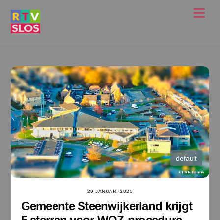
Ga
Men
naar
de
inhoud
default
29 JANUARI 2025
Gemeente Steenwijkerland krijgt
5 sterren voor WOZ-procedure