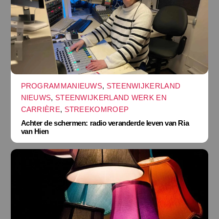
PROGRAMMANIEUWS
,
STEENWIJKERLAND
NIEUWS
,
STEENWIJKERLAND WERK EN
CARRIÈRE
,
STREEKOMROEP
Achter de schermen: radio veranderde leven van Ria
van Hien