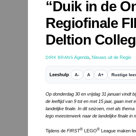
“Duik in de 
Regiofinale 
Deltion Colle
Agenda
,
Nieuws uit de Regio
DIRK BRANS
Leeshulp
A-
A
A+
Rustige lee
Op donderdag 30 en vrijdag 31 januari vindt bi
de leeftijd van 9 tot en met 15 jaar, gaan met 
landelijke finale. In dit seizoen, met als thema 
lego meesterwerk naar de landelijke finale in
®
®
Tijdens de
FIRST
LEGO
League maken leer