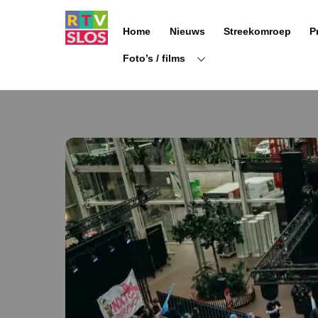
Ga
naar
Home
Nieuws
Streekomroep
P
de
inhoud
Foto’s / films