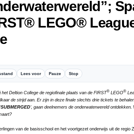
Onderwaterwereld”; S
FIRST® LEGO® League 
ge
sstand
Lees voor
Pauze
Stop
®
®
j het Deltion College de regiofinale plaats van de FIRST
LEGO
Lea
elkaar de strijd aan. Er zijn in deze finale slechts drie tickets te beh
‘
SUBMERGED
’, gaan deelnemers de onderwaterwereld ontdekken. 
 maart?
lingen van de basisschool en het voortgezet onderwijs uit de regio