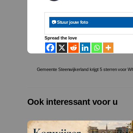
📷 Stuur jouw foto
Spread the love
Gemeente Steenwijkerland krijgt 5 sterren voor 
Ook interessant voor u