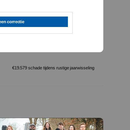
een correctie
€19.579 schade tijdens rustige jaarwisseling