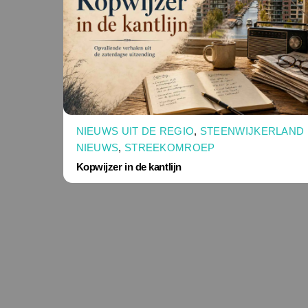
NIEUWS UIT DE REGIO
,
STEENWIJKERLAND
NIEUWS
,
STREEKOMROEP
Kopwijzer in de kantlijn