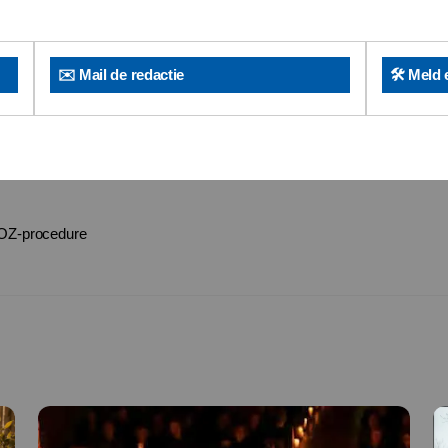
✉️ Mail de redactie
🛠️ Meld 
WOZ-procedure