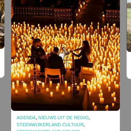
AGENDA
,
NIEUWS UIT DE REGIO
,
STEENWIJKERLAND CULTUUR
,