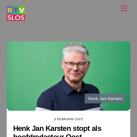
Ga
Men
naar
de
inhoud
Henk Jan Karsten
3 FEBRUARI 2025
Henk Jan Karsten stopt als
hoofdredacteur Oost