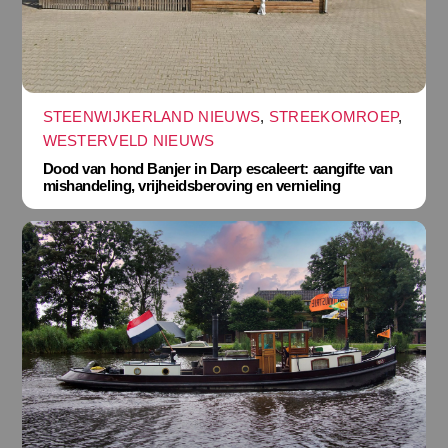
STEENWIJKERLAND NIEUWS
,
STREEKOMROEP
,
WESTERVELD NIEUWS
Dood van hond Banjer in Darp escaleert: aangifte van
mishandeling, vrijheidsberoving en vernieling