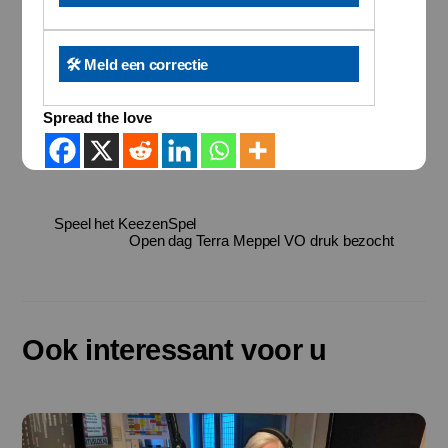
🛠️ Meld een correctie
Spread the love
Speel het KeezenSpel
Open dag Terra Meppel VO druk bezocht
Ook interessant voor u