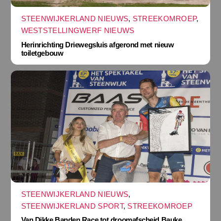
STEENWIJKERLAND NIEUWS
,
STREEKOMROEP
,
WESTSTELLINGWERF NIEUWS
Herinrichting Driewegsluis afgerond met nieuw
toiletgebouw
STEENWIJKERLAND NIEUWS
,
STEENWIJKERLAND SPORT
,
STREEKOMROEP
Van Dikke Banden Race tot droomafscheid Bauke