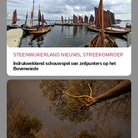
STEENWIJKERLAND NIEUWS
,
STREEKOMROEP
Indrukwekkend schouwspel van zeilpunters op het
Bovenwiede