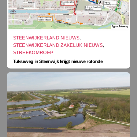
STEENWIJKERLAND NIEUWS
,
STEENWIJKERLAND ZAKELIJK NIEUWS
,
STREEKOMROEP
Tukseweg in Steenwijk krijgt nieuwe rotonde