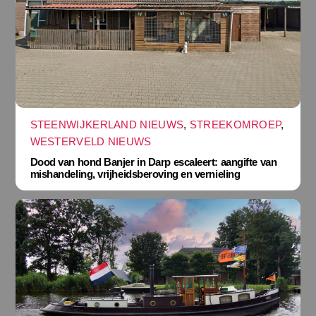
STEENWIJKERLAND NIEUWS
,
STREEKOMROEP
,
WESTERVELD NIEUWS
Dood van hond Banjer in Darp escaleert: aangifte van
mishandeling, vrijheidsberoving en vernieling