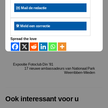
✉️ Mail de redactie
🛠️ Meld een correctie
Spread the love
Expositie Fotoclub Din ’81
17 nieuwe ambassadeurs van Nationaal Park
Weerribben-Wieden
Ook interessant voor u