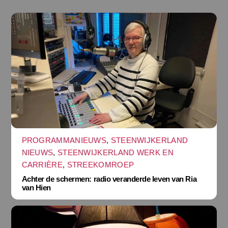
PROGRAMMANIEUWS
,
STEENWIJKERLAND
NIEUWS
,
STEENWIJKERLAND WERK EN
CARRIÈRE
,
STREEKOMROEP
Achter de schermen: radio veranderde leven van Ria
van Hien