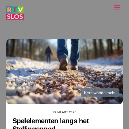
Ga
Men
naar
de
inhoud
Kerstwandeltocht
19 MAART 2025
Spelelementen langs het
Stellingenpad