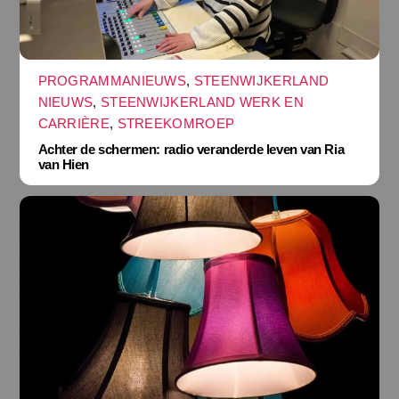
PROGRAMMANIEUWS
,
STEENWIJKERLAND
NIEUWS
,
STEENWIJKERLAND WERK EN
CARRIÈRE
,
STREEKOMROEP
Achter de schermen: radio veranderde leven van Ria
van Hien