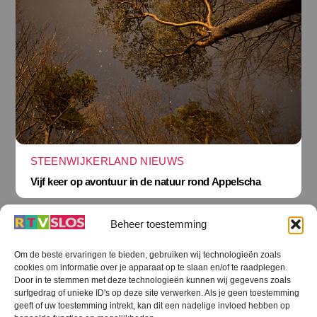
STEENWIJKERLAND NIEUWS
Vijf keer op avontuur in de natuur rond Appelscha
Beheer toestemming
Om de beste ervaringen te bieden, gebruiken wij technologieën zoals
cookies om informatie over je apparaat op te slaan en/of te raadplegen.
Terug
Door in te stemmen met deze technologieën kunnen wij gegevens zoals
naar
boven
surfgedrag of unieke ID's op deze site verwerken. Als je geen toestemming
geeft of uw toestemming intrekt, kan dit een nadelige invloed hebben op
RTV SLOS