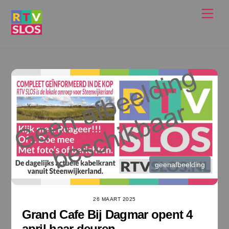
Ga
Men
naar
de
inhoud
geenafbeelding
26 MAART 2025
Grand Cafe Bij Dagmar opent 4
april haar deuren