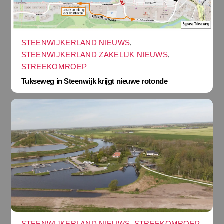
STEENWIJKERLAND NIEUWS
,
STEENWIJKERLAND ZAKELIJK NIEUWS
,
STREEKOMROEP
Tukseweg in Steenwijk krijgt nieuwe rotonde
STEENWIJKERLAND NIEUWS
,
STREEKOMROEP
,