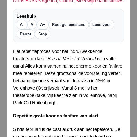
Agenda
,
Cultuur
,
Steenwijkerland Nieuws
DIRK BRANS
Leeshulp
A-
A
A+
Rustige leesstand
Lees voor
Pauze
Stop
Het repetitieproces voor het indrukwekkende
theaterspektakel
Razzia Verzet & Vrijheid
is in volle
gang! Alles komt samen nu het enorme koor en fanfare
mee repeteren. Deze grootschalige voorstelling vertelt
het aangrijpende verhaal van de razzia in 1944 in
Vollenhove (Overijssel). Vanaf 8 mei is het
theaterspektakel vijf keer te zien in Vollenhove, nabij
Park Old Ruitenborgh.
Repetitie grote koor en fanfare van start
Sinds februari is de cast al druk aan het repeteren. De
scènes worden gebouwd, liedjes ingestudeerd en