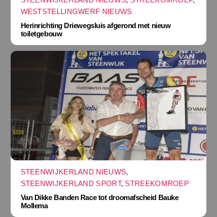
WESTSTELLINGWERF NIEUWS
Herinrichting Driewegsluis afgerond met nieuw
toiletgebouw
STEENWIJKERLAND NIEUWS
,
STEENWIJKERLAND SPORT
,
STREEKOMROEP
Van Dikke Banden Race tot droomafscheid Bauke
Mollema