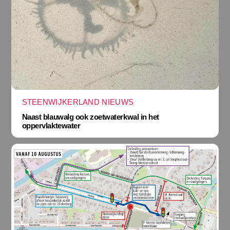
STEENWIJKERLAND NIEUWS
Naast blauwalg ook zoetwaterkwal in het
oppervlaktewater