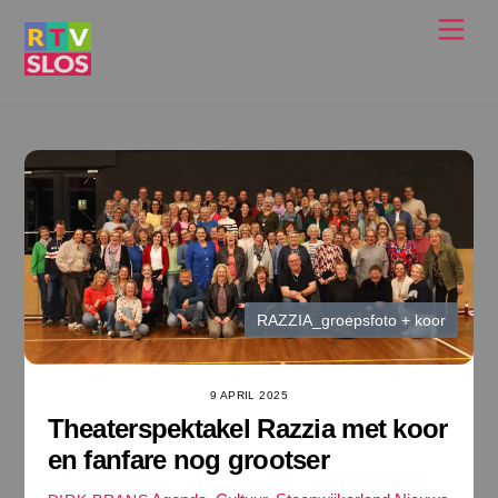
Ga
Men
naar
de
inhoud
RAZZIA_groepsfoto + koor
9 APRIL 2025
Theaterspektakel Razzia met koor
en fanfare nog grootser