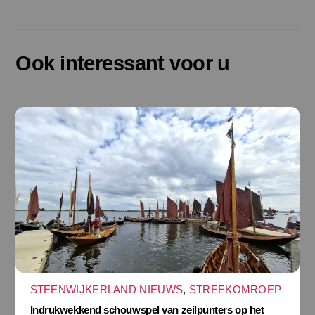
Ook interessant voor u
STEENWIJKERLAND NIEUWS
,
STREEKOMROEP
Indrukwekkend schouwspel van zeilpunters op het