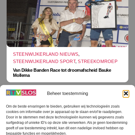
STEENWIJKERLAND NIEUWS
,
STEENWIJKERLAND SPORT
,
STREEKOMROEP
Van Dikke Banden Race tot droomafscheid Bauke
Mollema
Beheer toestemming
Om de beste ervaringen te bieden, gebruiken wij technologieën zoals
cookies om informatie over je apparaat op te slaan en/of te raadplegen.
Terug
Door in te stemmen met deze technologieën kunnen wij gegevens zoals
naar
boven
surfgedrag of unieke ID's op deze site verwerken. Als je geen toestemming
geeft of uw toestemming intrekt, kan dit een nadelige invloed hebben op
RTV SLOS
bepaalde functies en mogelijkheden.