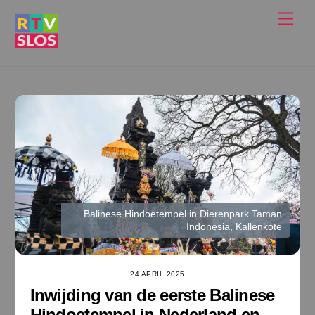
Ga
Men
naar
de
inhoud
Balinese Hindoetempel in Dierenpark Taman
Indonesia, Kallenkote
24 APRIL 2025
Inwijding van de eerste Balinese
Hindoetempel in Nederland en