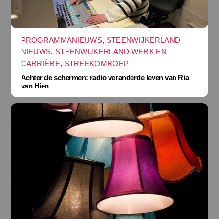
PROGRAMMANIEUWS
,
STEENWIJKERLAND
NIEUWS
,
STEENWIJKERLAND WERK EN
CARRIÈRE
,
STREEKOMROEP
Achter de schermen: radio veranderde leven van Ria
van Hien