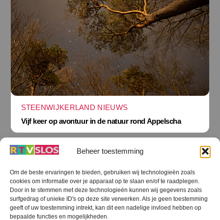
STEENWIJKERLAND NIEUWS
Vijf keer op avontuur in de natuur rond Appelscha
Beheer toestemming
Om de beste ervaringen te bieden, gebruiken wij technologieën zoals
cookies om informatie over je apparaat op te slaan en/of te raadplegen.
Terug
Door in te stemmen met deze technologieën kunnen wij gegevens zoals
naar
boven
surfgedrag of unieke ID's op deze site verwerken. Als je geen toestemming
geeft of uw toestemming intrekt, kan dit een nadelige invloed hebben op
RTV SLOS
bepaalde functies en mogelijkheden.