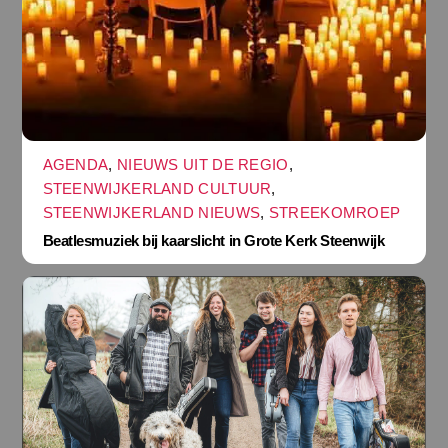
AGENDA
,
NIEUWS UIT DE REGIO
,
STEENWIJKERLAND CULTUUR
,
STEENWIJKERLAND NIEUWS
,
STREEKOMROEP
Beatlesmuziek bij kaarslicht in Grote Kerk Steenwijk