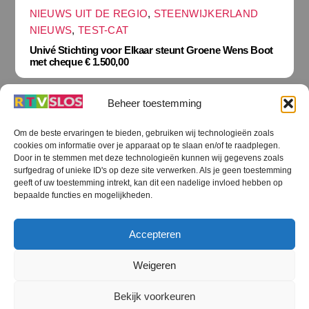
NIEUWS UIT DE REGIO
,
STEENWIJKERLAND
NIEUWS
,
TEST-CAT
Univé Stichting voor Elkaar steunt Groene Wens Boot
met cheque € 1.500,00
Beheer toestemming
Om de beste ervaringen te bieden, gebruiken wij technologieën zoals
cookies om informatie over je apparaat op te slaan en/of te raadplegen.
Terug
Door in te stemmen met deze technologieën kunnen wij gegevens zoals
naar
boven
surfgedrag of unieke ID's op deze site verwerken. Als je geen toestemming
geeft of uw toestemming intrekt, kan dit een nadelige invloed hebben op
RTV SLOS
bepaalde functies en mogelijkheden.
Colofon
Klachten
Privacy verklaring
Disclaimer
Accepteren
Voorwaarden WiFi
RTV SLOS ANBI
Contact
Cookiebeleid (EU)
Terms and Conditions
Weigeren
©
RTV SLOS
2026
Bekijk voorkeuren
All Rights Reserved.