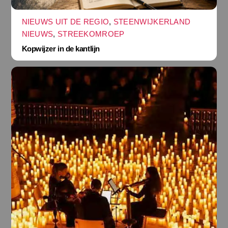
NIEUWS UIT DE REGIO
,
STEENWIJKERLAND
NIEUWS
,
STREEKOMROEP
Kopwijzer in de kantlijn