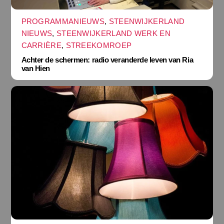
PROGRAMMANIEUWS
,
STEENWIJKERLAND
NIEUWS
,
STEENWIJKERLAND WERK EN
CARRIÈRE
,
STREEKOMROEP
Achter de schermen: radio veranderde leven van Ria
van Hien