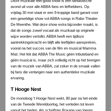
Deze muzikale feel-good show is een fantastische
avond uit voor alle ABBA-fans en liefhebbers. Op
vrijdag 30 mei staat er een 9-koppige band garant voor
een geweldige show vol ABBA-songs in Rabo Theater
De Meenthe. Wat deze show extra bijzonder maakt, is
dat de songs zowel vocaal als muzikaal op originele
wijze worden vertolkt. ABBA heeft een tijdloze
aantrekkingskracht en blijft alle leeftijden aanspreken,
vooral na het succes van de film en musical Mamma
Mia!. Het feit dat ABBA The Music géén tributeband en
géén musical is, maar zich volledig richt op het brengen
van de muziek van ABBA, zal zeker in de smaak vallen
bij fans die verlangen naar een authentieke muzikale
ervaring.
T Hooge Nest
De monoloog ’t Hooge Nest wekt, 80 jaar na het einde
van de Tweede Wereldoorlog, het verleden tot leven
vanuit het heden. Als schrijfster Roxane van Iperen