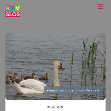
Ga
Men
naar
de
inhoud
zwaan met jongen (Foto Pixabay)
23 MEI 2025