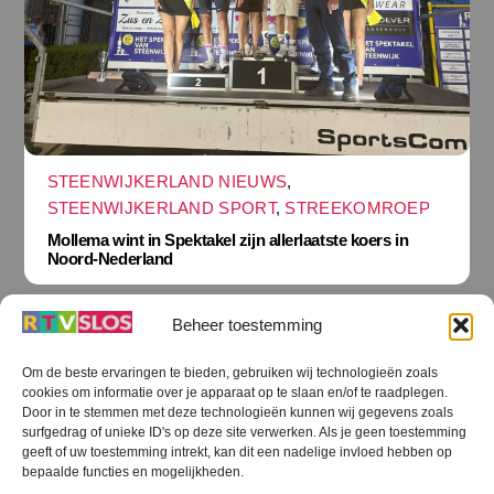
STEENWIJKERLAND NIEUWS
,
STEENWIJKERLAND SPORT
,
STREEKOMROEP
Mollema wint in Spektakel zijn allerlaatste koers in
Noord-Nederland
Beheer toestemming
Om de beste ervaringen te bieden, gebruiken wij technologieën zoals
cookies om informatie over je apparaat op te slaan en/of te raadplegen.
Terug
Door in te stemmen met deze technologieën kunnen wij gegevens zoals
naar
boven
surfgedrag of unieke ID's op deze site verwerken. Als je geen toestemming
geeft of uw toestemming intrekt, kan dit een nadelige invloed hebben op
RTV SLOS
bepaalde functies en mogelijkheden.