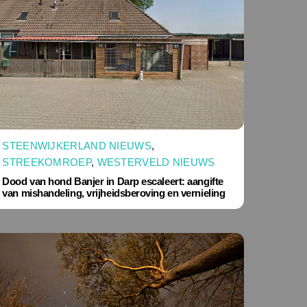
STEENWIJKERLAND NIEUWS
,
STREEKOMROEP
,
WESTERVELD NIEUWS
Dood van hond Banjer in Darp escaleert: aangifte
van mishandeling, vrijheidsberoving en vernieling