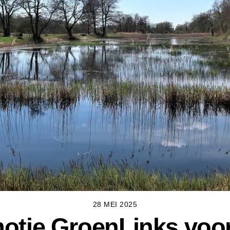
28 MEI 2025
otie GroenLinks voor