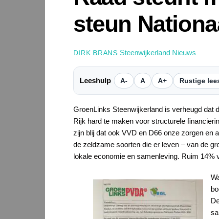
steun Nationa
Steenwijkerland Nieuws
DIRK BRANS
Leeshulp
A-
A
A+
Rustige lee
GroenLinks Steenwijkerland is verheugd dat 
Rijk hard te maken voor structurele financi
zijn blij dat ook VVD en D66 onze zorgen en 
de zeldzame soorten die er leven – van de gro
lokale economie en samenleving. Ruim 14% van
Wa
bo
De
sa