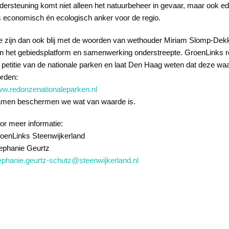
dersteuning komt niet alleen het natuurbeheer in gevaar, maar ook edu
s economisch én ecologisch anker voor de regio.
 zijn dan ook blij met de woorden van wethouder Miriam Slomp-Dekk
n het gebiedsplatform en samenwerking onderstreepte. GroenLinks ro
 petitie van de nationale parken en laat Den Haag weten dat deze wa
rden:
w.redonzenationaleparken.nl
men beschermen we wat van waarde is.
or meer informatie:
oenLinks Steenwijkerland
ephanie Geurtz
ephanie.geurtz-schutz@steenwijkerland.nl