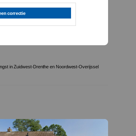
een correctie
ngst in Zuidwest-Drenthe en Noordwest-Overijssel