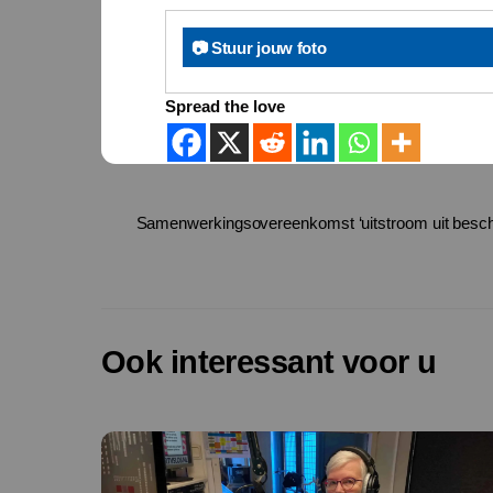
📷 Stuur jouw foto
Spread the love
Samenwerkingsovereenkomst ‘uitstroom uit besch
Ook interessant voor u