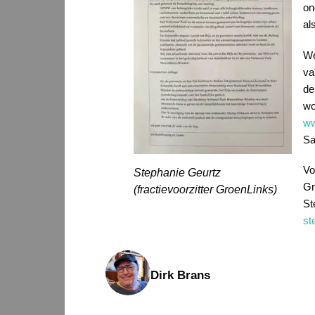
on
al
We
va
de
wo
ww
Sa
Vo
Stephanie Geurtz
Gr
(fractievoorzitter GroenLinks)
St
st
Dirk Brans