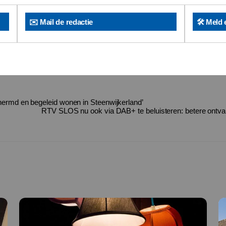
✉️ Mail de redactie
🛠️ Meld 
ermd en begeleid wonen in Steenwijkerland’
RTV SLOS nu ook via DAB+ te beluisteren: betere ontva