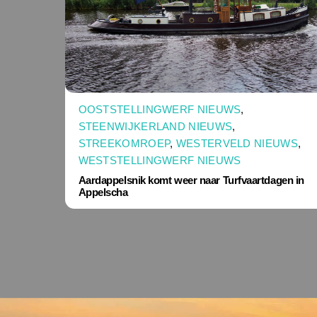
OOSTSTELLINGWERF NIEUWS
,
STEENWIJKERLAND NIEUWS
,
STREEKOMROEP
,
WESTERVELD NIEUWS
,
WESTSTELLINGWERF NIEUWS
Aardappelsnik komt weer naar Turfvaartdagen in
Appelscha