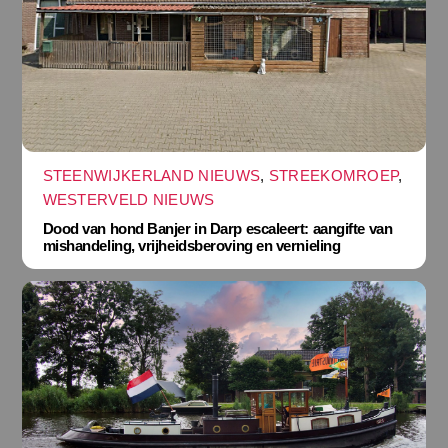
STEENWIJKERLAND NIEUWS
,
STREEKOMROEP
,
WESTERVELD NIEUWS
Dood van hond Banjer in Darp escaleert: aangifte van
mishandeling, vrijheidsberoving en vernieling