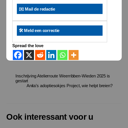
✉️ Mail de redactie
🛠️ Meld een correctie
Spread the love
Inschrijving Atelierroute Weerribben-Wieden 2025 is
gestart
Anita’s adoptiesokjes Project, wie helpt breien?
Ook interessant voor u