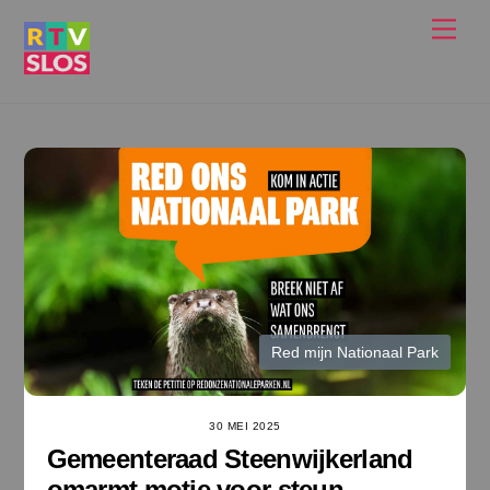
Ga
Men
naar
de
inhoud
Red mijn Nationaal Park
30 MEI 2025
Gemeenteraad Steenwijkerland
omarmt motie voor steun