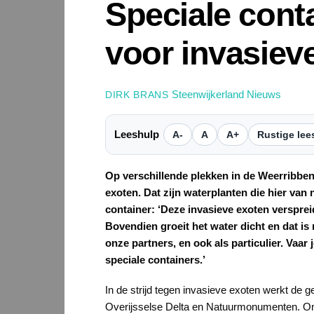
Speciale cont
voor invasiev
Steenwijkerland Nieuws
DIRK BRANS
Leeshulp
A-
A
A+
Rustige lee
Op verschillende plekken in de Weerribben-
exoten. Dat zijn waterplanten die hier van
container: ‘Deze invasieve exoten verspr
Bovendien groeit het water dicht en dat is 
onze partners, en ook als particulier. Va
speciale containers.’
In de strijd tegen invasieve exoten werkt de
Overijsselse Delta en Natuurmonumenten. Onde