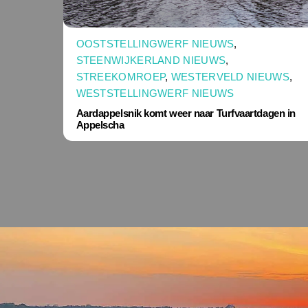
OOSTSTELLINGWERF NIEUWS
,
STEENWIJKERLAND NIEUWS
,
STREEKOMROEP
,
WESTERVELD NIEUWS
,
WESTSTELLINGWERF NIEUWS
Aardappelsnik komt weer naar Turfvaartdagen in
Appelscha