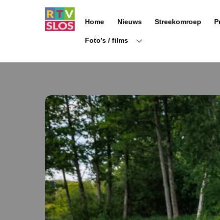
Ga
naar
Home
Nieuws
Streekomroep
P
de
inhoud
Foto’s / films