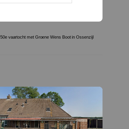
750e vaartocht met Groene Wens Boot in Ossenzijl