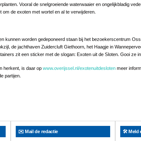
rplanten. Vooral de snelgroeiende waterwaaier en ongelijkbladig vede
 om de exoten met wortel en al te verwijderen.
en kunnen worden gedeponeerd staan bij het bezoekerscentrum Ossenzij
kzijl, de jachthaven Zuidercluft Giethoorn, het Haagje in Wanneperv
iners zit een sticker met de slogan: Exoten uit de Sloten. Gooi ze in
n herkent, is daar op
www.overijssel.nl/exotenuitdesloten
meer informa
 partijen.
✉️ Mail de redactie
🛠️ Meld 