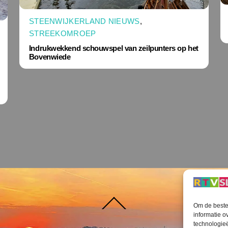
STEENWIJKERLAND NIEUWS
,
STREEKOMROEP
Indrukwekkend schouwspel van zeilpunters op het
Bovenwiede
Terug
Om de beste 
naar
boven
informatie o
technologieë