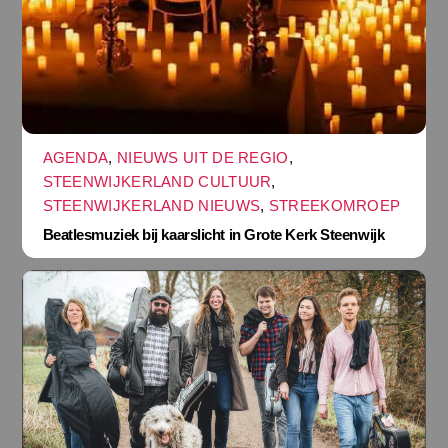
AGENDA
,
NIEUWS UIT DE REGIO
,
STEENWIJKERLAND CULTUUR
,
STEENWIJKERLAND NIEUWS
,
STREEKOMROEP
Beatlesmuziek bij kaarslicht in Grote Kerk Steenwijk