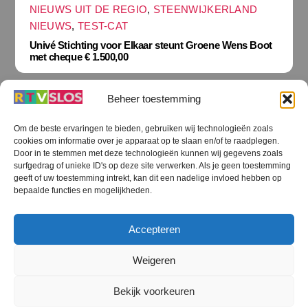
NIEUWS UIT DE REGIO
,
STEENWIJKERLAND
NIEUWS
,
TEST-CAT
Univé Stichting voor Elkaar steunt Groene Wens Boot
met cheque € 1.500,00
Beheer toestemming
Om de beste ervaringen te bieden, gebruiken wij technologieën zoals
cookies om informatie over je apparaat op te slaan en/of te raadplegen.
Terug
Door in te stemmen met deze technologieën kunnen wij gegevens zoals
naar
boven
surfgedrag of unieke ID's op deze site verwerken. Als je geen toestemming
geeft of uw toestemming intrekt, kan dit een nadelige invloed hebben op
RTV SLOS
bepaalde functies en mogelijkheden.
Colofon
Klachten
Privacy verklaring
Disclaimer
Accepteren
Voorwaarden WiFi
RTV SLOS ANBI
Contact
Cookiebeleid (EU)
Terms and Conditions
Weigeren
©
RTV SLOS
2026
Bekijk voorkeuren
All Rights Reserved.
Designed by Dirk Brans