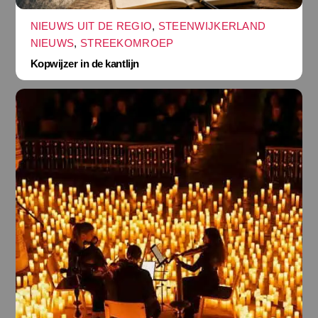
NIEUWS UIT DE REGIO
,
STEENWIJKERLAND
NIEUWS
,
STREEKOMROEP
Kopwijzer in de kantlijn