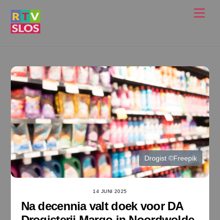
Ga
Men
naar
de
inhoud
Drogist ©Freepik
14 JUNI 2025
Na decennia valt doek voor DA
Drogisterij Margo in Noordwolde