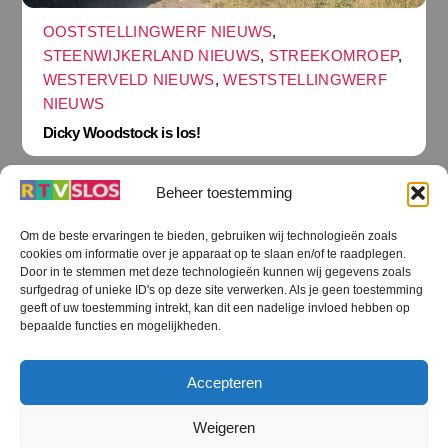
OOSTSTELLINGWERF NIEUWS
,
STEENWIJKERLAND NIEUWS
,
STREEKOMROEP
,
WESTERVELD NIEUWS
,
WESTSTELLINGWERF
NIEUWS
Dicky Woodstock is los!
Beheer toestemming
Om de beste ervaringen te bieden, gebruiken wij technologieën zoals
cookies om informatie over je apparaat op te slaan en/of te raadplegen.
Terug
Door in te stemmen met deze technologieën kunnen wij gegevens zoals
naar
boven
surfgedrag of unieke ID's op deze site verwerken. Als je geen toestemming
geeft of uw toestemming intrekt, kan dit een nadelige invloed hebben op
RTV SLOS
bepaalde functies en mogelijkheden.
Colofon
Klachten
Privacy verklaring
Disclaimer
Accepteren
Voorwaarden WiFi
RTV SLOS ANBI
Contact
Cookiebeleid (EU)
Terms and Conditions
Weigeren