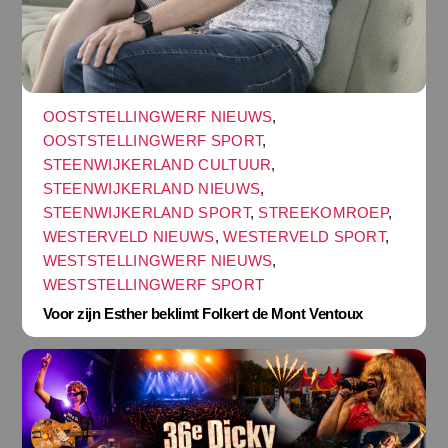
OOSTSTELLINGWERF NIEUWS
,
OOSTSTELLINGWERF SPORT
,
STEENWIJKERLAND CULTUUR
,
STEENWIJKERLAND NIEUWS
,
STEENWIJKERLAND SPORT
,
STREEKOMROEP
,
WESTERVELD NIEUWS
,
WESTERVELD SPORT
,
WESTSTELLINGWERF NIEUWS
,
WESTSTELLINGWERF SPORT
Voor zijn Esther beklimt Folkert de Mont Ventoux