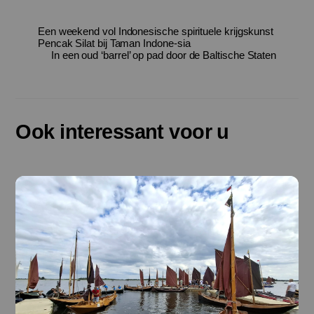
Een weekend vol Indonesische spirituele krijgskunst
Pencak Silat bij Taman Indone-sia
In een oud ‘barrel’ op pad door de Baltische Staten
Ook interessant voor u