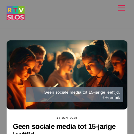
Ga
Men
naar
de
inhoud
Geen sociale media tot 15-jarige leeftijd.
©Freepik
17 JUNI 2025
Geen sociale media tot 15-jarige