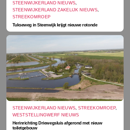
STEENWIJKERLAND NIEUWS
,
STEENWIJKERLAND ZAKELIJK NIEUWS
,
STREEKOMROEP
Tukseweg in Steenwijk krijgt nieuwe rotonde
STEENWIJKERLAND NIEUWS
,
STREEKOMROEP
,
WESTSTELLINGWERF NIEUWS
Herinrichting Driewegsluis afgerond met nieuw
toiletgebouw